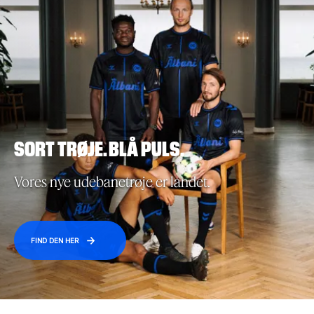
SORT TRØJE. BLÅ PULS.
Vores nye udebanetrøje er landet.
FIND DEN HER