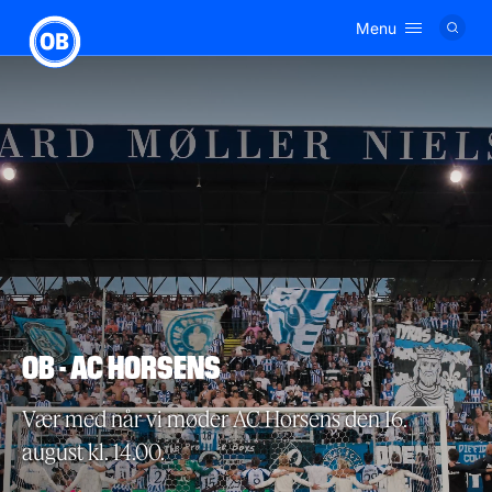
Menu
Logo
OB - AC HORSENS
Vær med når vi møder AC Horsens den 16.
august kl. 14.00.