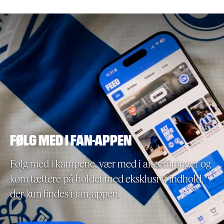
FØLG MED I FAN-APPEN
Følg med i kampene, vær med i afstemninger og
kom tættere på holdet med eksklusivt indhold,
der kun findes i fan-appen.