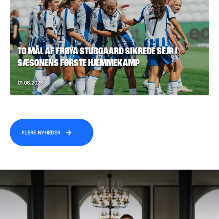
TO MÅL AF FRØYA STUBGAARD SIKREDE SEJR I
SÆSONENS FØRSTE HJEMMEKAMP
01.08.2026
FLERE NYHEDER