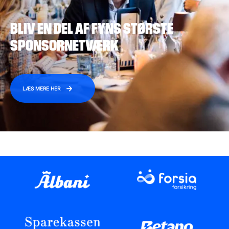
BLIV EN DEL AF FYNS STØRSTE
SPONSORNETVÆRK
LÆS MERE HER