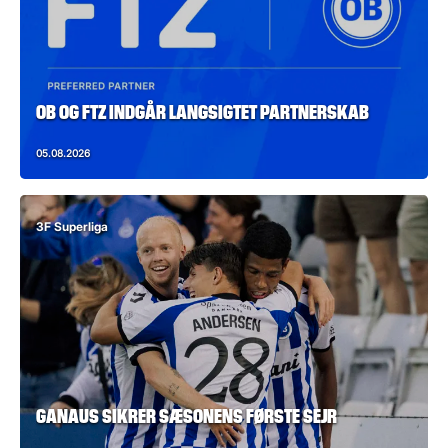
OB OG FTZ INDGÅR LANGSIGTET PARTNERSKAB
05.08.2026
3F Superliga
GANAUS SIKRER SÆSONENS FØRSTE SEJR