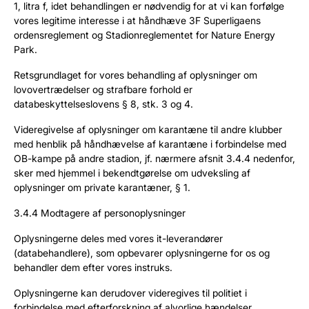
1, litra f, idet behandlingen er nødvendig for at vi kan forfølge
vores legitime interesse i at håndhæve 3F Superligaens
ordensreglement og Stadionreglementet for Nature Energy
Park.
Retsgrundlaget for vores behandling af oplysninger om
lovovertrædelser og strafbare forhold er
databeskyttelseslovens § 8, stk. 3 og 4.
Videregivelse af oplysninger om karantæne til andre klubber
med henblik på håndhævelse af karantæne i forbindelse med
OB-kampe på andre stadion, jf. nærmere afsnit 3.4.4 nedenfor,
sker med hjemmel i bekendtgørelse om udveksling af
oplysninger om private karantæner, § 1.
3.4.4 Modtagere af personoplysninger
Oplysningerne deles med vores it-leverandører
(databehandlere), som opbevarer oplysningerne for os og
behandler dem efter vores instruks.
Oplysningerne kan derudover videregives til politiet i
forbindelse med efterforskning af alvorlige hændelser,