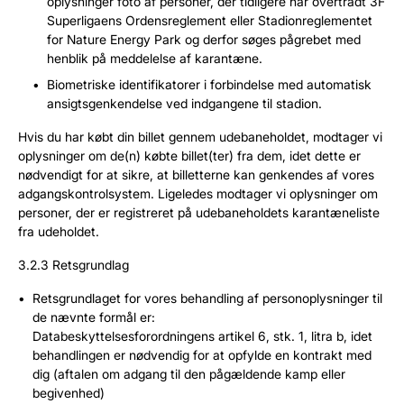
oplysninger foto af personer, der tidligere har overtrådt 3F
Superligaens Ordensreglement eller Stadionreglementet
for Nature Energy Park og derfor søges pågrebet med
henblik på meddelelse af karantæne.
Biometriske identifikatorer i forbindelse med automatisk
ansigtsgenkendelse ved indgangene til stadion.
Hvis du har købt din billet gennem udebaneholdet, modtager vi
oplysninger om de(n) købte billet(ter) fra dem, idet dette er
nødvendigt for at sikre, at billetterne kan genkendes af vores
adgangskontrolsystem. Ligeledes modtager vi oplysninger om
personer, der er registreret på udebaneholdets karantæneliste
fra udeholdet.
3.2.3 Retsgrundlag
Retsgrundlaget for vores behandling af personoplysninger til
de nævnte formål er:
Databeskyttelsesforordningens artikel 6, stk. 1, litra b, idet
behandlingen er nødvendig for at opfylde en kontrakt med
dig (aftalen om adgang til den pågældende kamp eller
begivenhed)