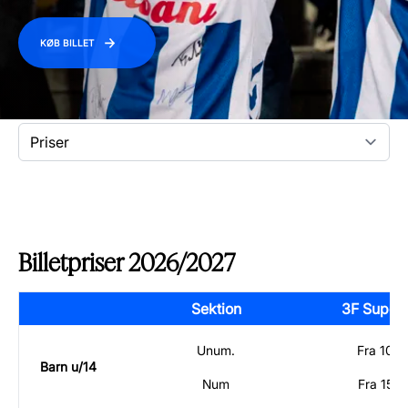
KØB BILLET
Billetpriser
2026/2027
Sektion
3F Superl
Unum.
Fra 100,
Barn u/14
Num
Fra 150,