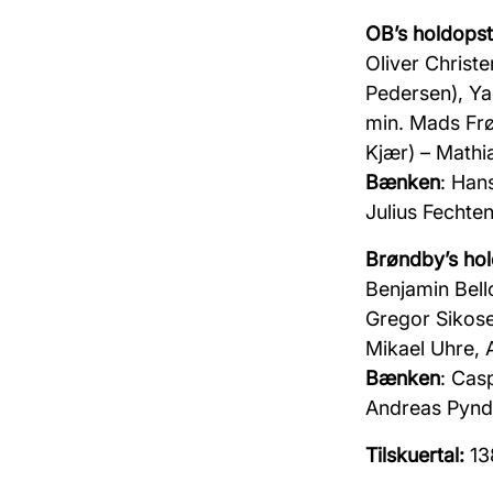
OB’s holdopsti
Oliver Christ
Pedersen)
,
Ya
min. Mads Frø
Kjær) – Math
Bænken
:
Hans
Julius
Fechte
Brøndby’s hol
Benjamin
Bell
Gregor
Sikos
Mikael Uhre,
Bænken
:
Cas
Andreas Pynd
Tilskuertal:
13