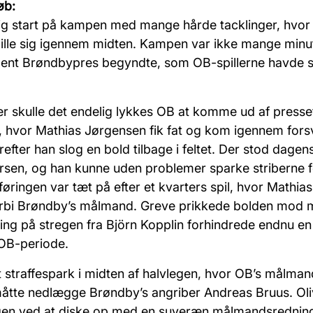
løb:
vlig start på kampen med mange hårde tacklinger, hvo
pille sig igennem midten. Kampen var ikke mange min
ldent Brøndbypres begyndte, som
OB-spillerne
havde s
er skulle det
endelig lykkes OB at komme ud af presset
, hvor Mathias Jørgensen fik fat og kom igennem forsv
refter han slog en bold tilbage i feltet. Der stod dage
sen, og han kunne uden problemer sparke striberne f
øringen var tæt på efter et kvarters spil, hvor Mathias
rbi
Brøndby’s
målmand. Greve prikkede bolden mod m
ling på stregen fra Björn Kopplin forhindrede endnu e
 OB-periode
.
t straffespark i midten af halvlegen, hvor OB’s målman
måtte nedlægge
Brøndby’s
angriber Andreas Bruus. Oli
gen ved at diske op med en suveræn målmandsrednin