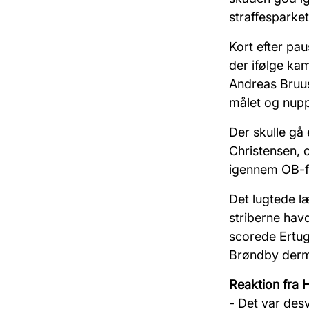
straffesparket
Kort efter pa
der ifølge k
Andreas Bruus
målet og nupp
Der skulle gå
Christensen, o
igennem OB-f
Det lugtede l
striberne havd
scorede
Ertug
Brøndby derm
Reaktion fra 
- Det var desv