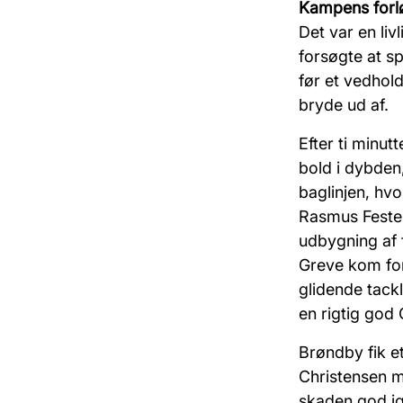
Kampens for
Det var en li
forsøgte at s
før et vedho
bryde ud af.
Efter ti minutt
bold i dybden
baglinjen, hvo
Rasmus Fester
udbygning af f
Greve
kom
fo
glidende tack
en rigtig god
Brøndby fik e
Christensen 
skaden god i