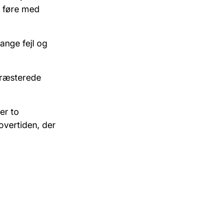
r føre med
mange fejl og
 præsterede
er to
 overtiden, der