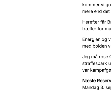
kommer vi god
mere end det 
Herefter får B
træffer for ma
Energien og v
med bolden v
Jeg må rose Ol
straffespark u
var kampafgør
Næste Reser
Mandag 3. se