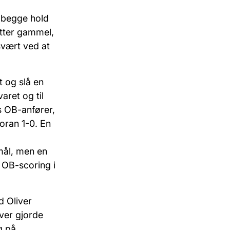
r begge hold
utter gammel,
vært ved at
 og slå en
aret og til
ns OB-anfører,
oran 1-0. En
ål, men en
n
OB-scoring i
d Oliver
ver gjorde
g på