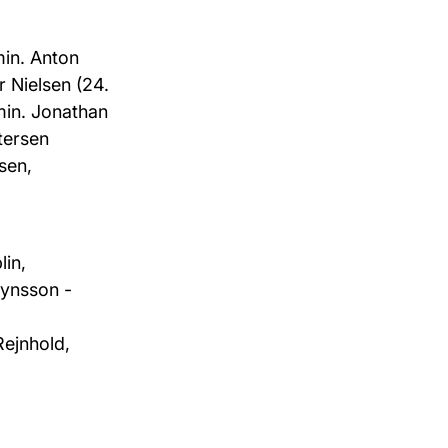
min. Anton
er
Nielsen (24
.
min. Jonathan
tersen
sen,
lin,
lynsson
-
Rejnhold,