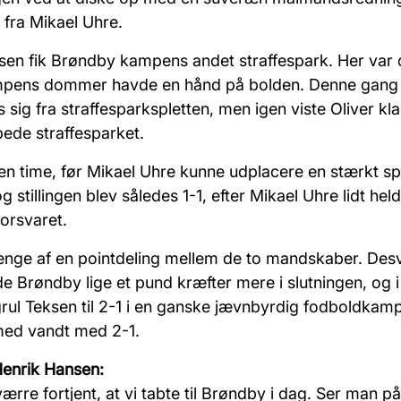
 fra Mikael Uhre.
usen fik Brøndby kampens andet
straffespark
. Her var
ampens dommer havde en
hånd på bolden
.
Denne gang 
 sig fra straffesparkspletten,
men igen viste Oliver kl
ede straffesparket.
 en time, før Mikael Uhre kunne udplacere en
stærkt sp
g stillingen blev således 1-1, efter Mikael Uhre lidt hel
orsvaret.
ænge af en pointdeling mellem de to mandskaber. Des
e Brøndby lige et pund kræfter mere i slutningen, og i
rul Teksen til 2-1 i en ganske jævnbyrdig fodboldkam
ed vandt med 2-1.
Henrik Hansen:
ærre fortjent, at vi tabte til Brøndby i dag. Ser man 