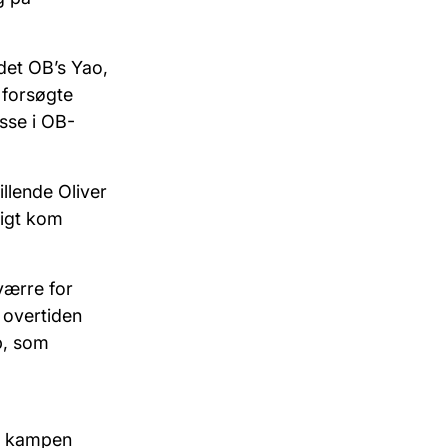
 det OB’s
Yao
,
forsøgte
asse i OB-
illende
Oliver
digt kom
værre for
 overtiden
p, som
på kampen