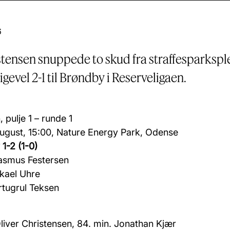
6
stensen snuppede to skud fra straffesparkspl
igevel 2-1 til Brøndby i Reserveligaen.
 pulje 1 – runde 1
ugust, 15:00, Nature Energy Park, Odense
1-2 (1-0)
Rasmus Festersen
ikael Uhre
rtugrul Teksen
liver
Christensen, 84. min. Jonathan Kjær