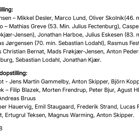
lling:
ensen – Mikkel Desler, Marco Lund, Oliver
Skolnik
(46. 
o
– Mathias
Greve (
53. Min. Julius
Fectenburg
), Casp
kjær-Jensen), Jonathan Harboe, Julius
Eskesen (
83. 
ias
Jørgensen (
70. min. Sebastian Lodahl), Rasmus Fes
 Christian
Bernat
, Mads Frøkjær-
Jensen
, Anton Peder
nburg
, Sebastian Lodahl, Jonathan Kjær.
dopstilling:
ot
- Jens Martin Gammelby, Anton
Skipper
, Björn Kopp
ek
– Filip
Blazek
, Morten Frendrup, Peter Bjur, Agust
H
 Andreas
Bruus
per
Hauervig
, Emil Staugaard, Frederik Strand, Lucas 
t, Ertugrul Teksen, Magnus Warming, Anton Skipper.
8