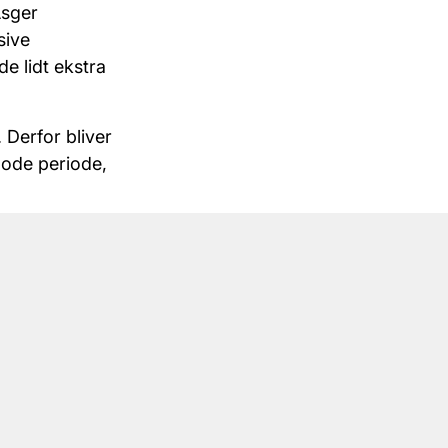
Asger
sive
de lidt ekstra
 Derfor bliver
gode periode,
vores tre
er en
n med at
r er en sund
ningsvis
har vi været
r vi har