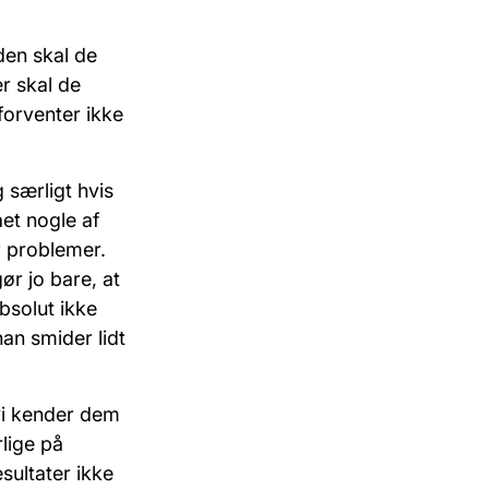
den skal de
r skal de
forventer ikke
 særligt hvis
et nogle af
r problemer.
ør jo bare, at
bsolut ikke
an smider lidt
 vi kender dem
lige på
esultater ikke