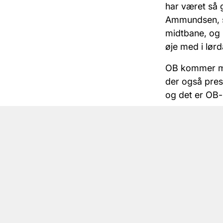
har været så g
Ammundsen, so
midtbane, og h
øje med i lør
OB kommer med 
der også pres
og det er OB-l
- Vi tager sel
seneste kampe
udfordring. J
score mål og f
konkurrence o
sætter er par
- Vi skal arbe
inde i en glim