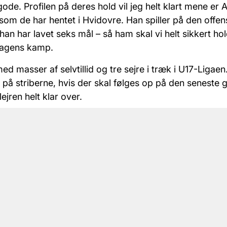
ode. Profilen på deres hold vil jeg helt klart mene er 
m de har hentet i Hvidovre. Han spiller på den offen
an har lavet seks mål – så ham skal vi helt sikkert hol
dagens kamp.
masser af selvtillid og tre sejre i træk i U17-Ligaen.
 på striberne, hvis der skal følges op på den seneste 
ejren helt klar over.
vfølgelig til Lyngby med ambitionen om at følge op på 
, der har budt på maksimumpoint – og det i sig selv 
eg håber rigtig meget på, at vi kan fortsætte tendense
orsvare os godt. Vi har stort set alle mand klar, så de
m pladserne i truppen, siger Poulsen, inden han afslut
 ord på taktikken for lørdagens kamp.
jde videre med den boldbesiddende del af spillet. Der 
rende periode. Men det kræver ro på spillet, særligt nå