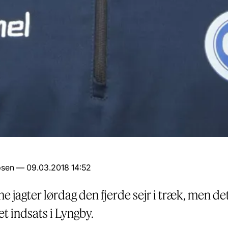
sen — 09.03.2018 14:52
e jagter lørdag den fjerde sejr i træk, men d
t indsats i Lyngby.