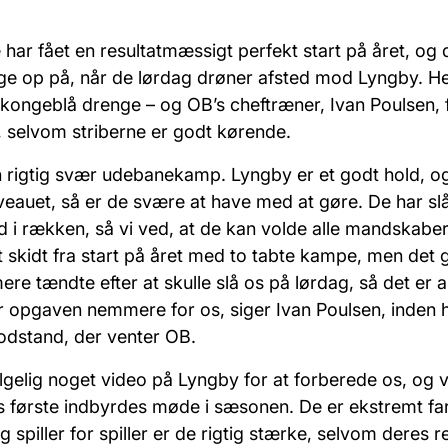
har fået en resultatmæssigt perfekt start på året, og 
lge op på, når de lørdag drøner afsted mod Lyngby. He
 kongeblå drenge – og OB’s cheftræner, Ivan Poulsen, 
selvom striberne er godt kørende.
en rigtig svær udebanekamp. Lyngby er et godt hold, og
eauet, så er de svære at have med at gøre. De har slå
d i rækken, så vi ved, at de kan volde alle mandskabe
skidt fra start på året med to tabte kampe, men det g
re tændte efter at skulle slå os på lørdag, så det er a
r opgaven nemmere for os, siger Ivan Poulsen, inden h
dstand, der venter OB.
følgelig noget video på Lyngby for at forberede os, og
s første indbyrdes møde i sæsonen. De er ekstremt far
og spiller for spiller er de rigtig stærke, selvom deres r