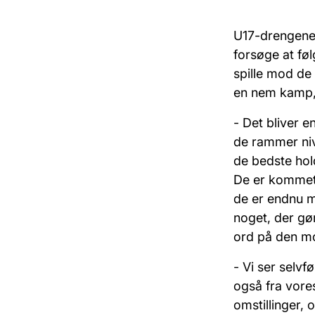
U17-drengene 
forsøge at fø
spille mod de
en nem kamp, 
- Det bliver 
de rammer niv
de bedste hol
De er kommet 
de er endnu me
noget, der gø
ord på den mo
- Vi ser selv
også fra vore
omstillinger, 