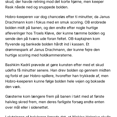
skud, der havde retning mod det korte hjørne, men keeper
Rask nåede ned og snuppede bolden.
Hobro-keeperen var dog chanceløs efter ti minutter, da Janus
Drachmann kom i fokus med en smuk scoring. OB erobrede
bolden midt på banen, og den endte efter nogle hurtige
afleveringer hos Troels Kløve, der kunne tæmme bolden og
sende den på tværs ude foran feltet. OB-kaptajnen kom
flyvende og bankede bolden hårdt ind i kassen. Et
drømmespark af Janus Drachmann, der kunne fejre den
hurtige scoring med holdkammeraterne.
Bashkim Kadrii prøvede at gøre kunsten efter med et skud
udefra få minutter senere. Han drev bolden op gennem midten
og forbi et par Hobro-spillere, hvorefter han trykkede af, men
Hobro-keeperen kunne følge bolden hele vejen og boksede
den væk.
Gæsterne kom længere frem på banen i takt med at første
halvleg skred frem, men deres farligste forsøg endte enten
over mål eller i sidenettet.
I slutningen af halvlegen lignede det, at Nicklas Helenius skulle