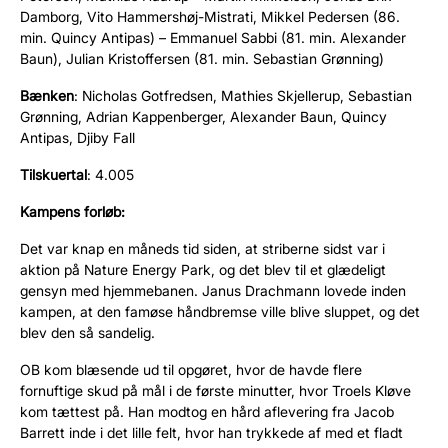
Damborg, Vito Hammershøj-Mistrati, Mikkel Pedersen (86.
min. Quincy Antipas) – Emmanuel Sabbi (81. min. Alexander
Baun), Julian Kristoffersen (81. min. Sebastian Grønning)
Bænken
: Nicholas Gotfredsen, Mathies Skjellerup, Sebastian
Grønning, Adrian Kappenberger, Alexander Baun, Quincy
Antipas, Djiby Fall
Tilskuertal
: 4.005
Kampens forløb:
Det var knap en måneds tid siden, at striberne sidst var i
aktion på Nature Energy Park, og det blev til et glædeligt
gensyn med hjemmebanen. Janus Drachmann lovede inden
kampen, at den famøse håndbremse ville blive sluppet, og det
blev den så sandelig.
OB kom blæsende ud til opgøret, hvor de havde flere
fornuftige skud på mål i de første minutter, hvor Troels Kløve
kom tættest på. Han modtog en hård aflevering fra Jacob
Barrett inde i det lille felt, hvor han trykkede af med et fladt