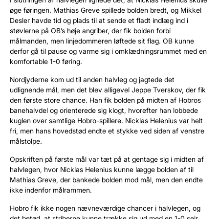
øge føringen. Mathias Greve spillede bolden bredt, og Mikkel
Desler havde tid og plads til at sende et fladt indlæg ind i
støvlerne på OB’s høje angriber, der fik bolden forbi
målmanden, men linjedommeren løftede sit flag. OB kunne
derfor gå til pause og varme sig i omklædningsrummet med en
komfortable 1-0 føring.
Nordjyderne kom ud til anden halvleg og jagtede det
udlignende mål, men det blev alligevel Jeppe Tverskov, der fik
den første store chance. Han fik bolden på midten af Hobros
banehalvdel og orienterede sig klogt, hvorefter han lobbede
kuglen over samtlige Hobro-spillere. Nicklas Helenius var helt
fri, men hans hovedstød endte et stykke ved siden af venstre
målstolpe.
Opskriften på første mål var tæt på at gentage sig i midten af
halvlegen, hvor Nicklas Helenius kunne lægge bolden af til
Mathias Greve, der bankede bolden mod mål, men den endte
ikke indenfor målrammen.
Hobro fik ikke nogen nævneværdige chancer i halvlegen, og
det betød, at striberne kunne trække sig ud med en 1-0 sejr.