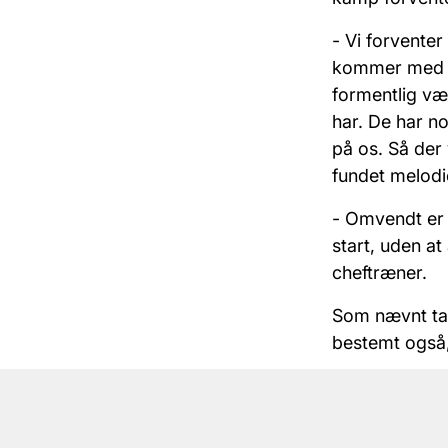
- Vi forvente
kommer med en
formentlig væ
har. De har n
på os. Så der 
fundet melodie
- Omvendt er v
start, uden at
cheftræner.
Som nævnt ta
bestemt også,
- Vi har reva
godt og var ri
har vi naturli