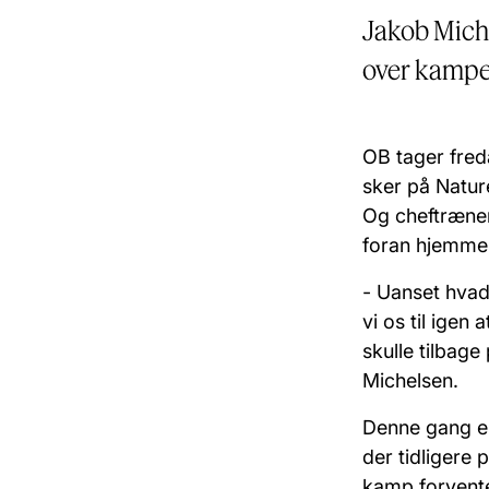
Jakob Michel
over kampen
OB tager fred
sker på Natur
Og cheftræner 
foran hjemme
- Uanset hvad
vi os til igen 
skulle tilbage
Michelsen.
Denne gang er
der tidligere
kamp forvente