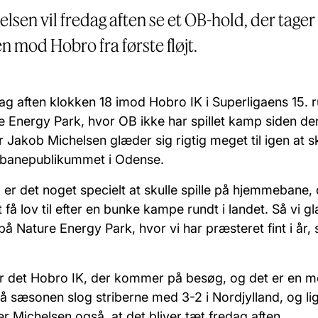
sen vil fredag aften se et OB-hold, der tager 
 mod Hobro fra første fløjt.
ag aften klokken 18 imod Hobro IK i Superligaens 15. 
e Energy Park, hvor OB ikke har spillet kamp siden den
Jakob Michelsen glæder sig rigtig meget til igen at sku
banepublikummet i Odense.
 er det noget specielt at skulle spille på hjemmebane,
at få lov til efter en bunke kampe rundt i landet. Så vi gl
 på Nature Energy Park, hvor vi har præsteret fint i år,
 det Hobro IK, der kommer på besøg, og det er en m
 på sæsonen slog striberne med 3-2 i Nordjylland, og l
r Michelsen også, at det bliver tæt fredag aften.