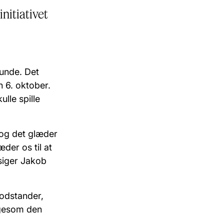
initiativet
runde. Det
 6. oktober.
lle spille
 og det glæder
æder os til at
 siger Jakob
odstander,
igesom den