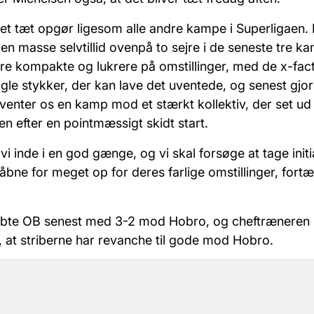
r et tæt opgør ligesom alle andre kampe i Superligaen.
 masse selvtillid ovenpå to sejre i de seneste tre ka
re kompakte og lukrere på omstillinger, med de x-fact
ogle stykker, der kan lave det uventede, og senest gjo
venter os en kamp mod et stærkt kollektiv, der set ud t
n efter en pointmæssigt skidt start.
i inde i en god gænge, og vi skal forsøge at tage initia
 åbne for meget op for deres farlige omstillinger, fortæ
bte OB senest med 3-2 mod Hobro, og cheftræneren 
 at striberne har revanche til gode mod Hobro.
nche til gode mod et Hobrohold, som sidste gang forsv
gtig farlige på både omstillinger og standardsituationer
gvis ekstra fokus på i morgen. Derudover skal vi også 