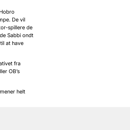
 Hobro
mpe. De vil
or-spillere de
rde Sabbi ondt
il at have
tivet fra
ller OB’s
mener helt
arede sig
, så de ting
forsvare os