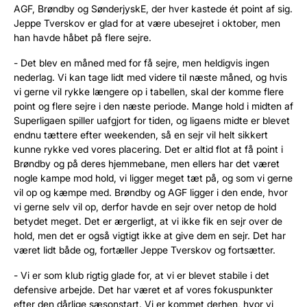
AGF, Brøndby og SønderjyskE, der hver kastede ét point af sig.
Jeppe Tverskov er glad for at være ubesejret i oktober, men
han havde håbet på flere sejre.
- Det blev en måned med for få sejre, men heldigvis ingen
nederlag. Vi kan tage lidt med videre til næste måned, og hvis
vi gerne vil rykke længere op i tabellen, skal der komme flere
point og flere sejre i den næste periode. Mange hold i midten af
Superligaen spiller uafgjort for tiden, og ligaens midte er blevet
endnu tættere efter weekenden, så en sejr vil helt sikkert
kunne rykke ved vores placering. Det er altid flot at få point i
Brøndby og på deres hjemmebane, men ellers har det været
nogle kampe mod hold, vi ligger meget tæt på, og som vi gerne
vil op og kæmpe med. Brøndby og AGF ligger i den ende, hvor
vi gerne selv vil op, derfor havde en sejr over netop de hold
betydet meget. Det er ærgerligt, at vi ikke fik en sejr over de
hold, men det er også vigtigt ikke at give dem en sejr. Det har
været lidt både og, fortæller Jeppe Tverskov og fortsætter.
- Vi er som klub rigtig glade for, at vi er blevet stabile i det
defensive arbejde. Det har været et af vores fokuspunkter
efter den dårlige sæsonstart. Vi er kommet derhen, hvor vi