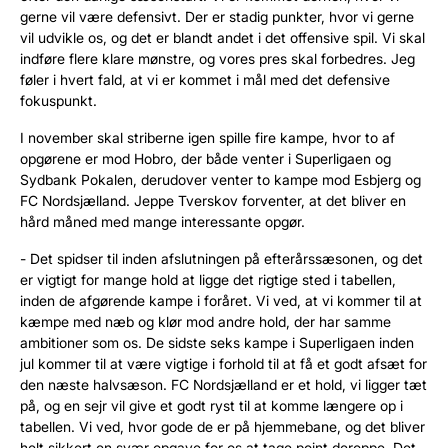
gerne vil være defensivt. Der er stadig punkter, hvor vi gerne
vil udvikle os, og det er blandt andet i det offensive spil. Vi skal
indføre flere klare mønstre, og vores pres skal forbedres. Jeg
føler i hvert fald, at vi er kommet i mål med det defensive
fokuspunkt.
I november skal striberne igen spille fire kampe, hvor to af
opgørene er mod Hobro, der både venter i Superligaen og
Sydbank Pokalen, derudover venter to kampe mod Esbjerg og
FC Nordsjælland. Jeppe Tverskov forventer, at det bliver en
hård måned med mange interessante opgør.
- Det spidser til inden afslutningen på efterårssæsonen, og det
er vigtigt for mange hold at ligge det rigtige sted i tabellen,
inden de afgørende kampe i foråret. Vi ved, at vi kommer til at
kæmpe med næb og klør mod andre hold, der har samme
ambitioner som os. De sidste seks kampe i Superligaen inden
jul kommer til at være vigtige i forhold til at få et godt afsæt for
den næste halvsæson. FC Nordsjælland er et hold, vi ligger tæt
på, og en sejr vil give et godt ryst til at komme længere op i
tabellen. Vi ved, hvor gode de er på hjemmebane, og det bliver
helt sikkert en svær opgave for os at tage point deroppe. Det