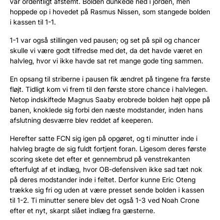
var ordentligt afstemt. Bolden dunkede ned i jorden, men
hoppede op i hovedet på Rasmus Nissen, som stangede bolden
i kassen til 1-1.
1-1 var også stillingen ved pausen; og set på spil og chancer
skulle vi være godt tilfredse med det, da det havde været en
halvleg, hvor vi ikke havde sat ret mange gode ting sammen.
En opsang til striberne i pausen fik ændret på tingene fra første
fløjt. Tidligt kom vi frem til den første store chance i halvlegen.
Netop indskiftede Magnus Saaby erobrede bolden højt oppe på
banen, knoklede sig forbi den næste modstander, inden hans
afslutning desværre blev reddet af keeperen.
Herefter satte FCN sig igen på opgøret, og ti minutter inde i
halvleg bragte de sig fuldt fortjent foran. Ligesom deres første
scoring skete det efter et gennembrud på venstrekanten
efterfulgt af et indlæg, hvor OB-defensiven ikke sad tæt nok
på deres modstander inde i feltet. Derfor kunne Eric Oteng
trække sig fri og uden at være presset sende bolden i kassen
til 1-2. Ti minutter senere blev det også 1-3 ved Noah Crone
efter et nyt, skarpt slået indlæg fra gæsterne.