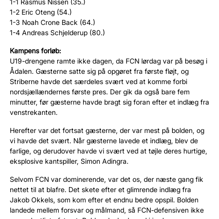
1-1 Rasmus Nissen (35.)
1-2 Eric Oteng (54.)
1-3 Noah Crone Back (64.)
1-4 Andreas Schjelderup (80.)
Kampens forløb:
U19-drengene ramte ikke dagen, da FCN lørdag var på besøg i
Ådalen. Gæsterne satte sig på opgøret fra første fløjt, og
Striberne havde det særdeles svært ved at komme forbi
nordsjællændernes første pres. Der gik da også bare fem
minutter, før gæsterne havde bragt sig foran efter et indlæg fra
venstrekanten.
Herefter var det fortsat gæsterne, der var mest på bolden, og
vi havde det svært. Når gæsterne lavede et indlæg, blev de
farlige, og derudover havde vi svært ved at tøjle deres hurtige,
eksplosive kantspiller, Simon Adingra.
Selvom FCN var dominerende, var det os, der næste gang fik
nettet til at blafre. Det skete efter et glimrende indlæg fra
Jakob Okkels, som kom efter et endnu bedre opspil. Bolden
landede mellem forsvar og målmand, så FCN-defensiven ikke