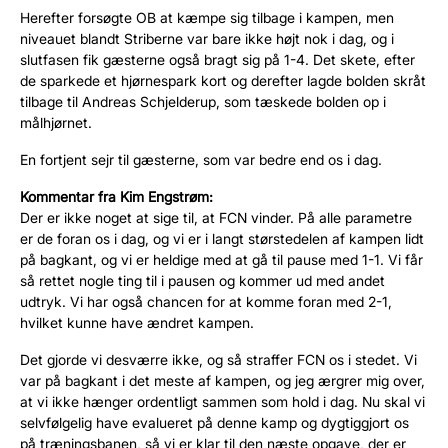
Herefter forsøgte OB at kæmpe sig tilbage i kampen, men
niveauet blandt Striberne var bare ikke højt nok i dag, og i
slutfasen fik gæsterne også bragt sig på 1-4. Det skete, efter
de sparkede et hjørnespark kort og derefter lagde bolden skråt
tilbage til Andreas Schjelderup, som tæskede bolden op i
målhjørnet.
En fortjent sejr til gæsterne, som var bedre end os i dag.
Kommentar fra Kim Engstrøm:
Der er ikke noget at sige til, at FCN vinder. På alle parametre
er de foran os i dag, og vi er i langt størstedelen af kampen lidt
på bagkant, og vi er heldige med at gå til pause med 1-1. Vi får
så rettet nogle ting til i pausen og kommer ud med andet
udtryk. Vi har også chancen for at komme foran med 2-1,
hvilket kunne have ændret kampen.
Det gjorde vi desværre ikke, og så straffer FCN os i stedet. Vi
var på bagkant i det meste af kampen, og jeg ærgrer mig over,
at vi ikke hænger ordentligt sammen som hold i dag. Nu skal vi
selvfølgelig have evalueret på denne kamp og dygtiggjort os
på træningsbanen, så vi er klar til den næste opgave, der er