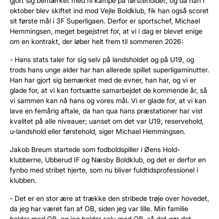
gjort sig bemærket med ni kampe på førsteholdet, og da han i
oktober blev skiftet ind mod Vejle Boldklub, fik han også scoret
sit første mål i 3F Superligaen. Derfor er sportschef, Michael
Hemmingsen, meget begejstret for, at vi i dag er blevet enige
om en kontrakt, der løber helt frem til sommeren 2026:
- Hans stats taler for sig selv på landsholdet og på U19, og
trods hans unge alder har han allerede spillet superligaminutter.
Han har gjort sig bemærket med de evner, han har, og vi er
glade for, at vi kan fortsætte samarbejdet de kommende år, så
vi sammen kan nå hans og vores mål. Vi er glade for, at vi kan
lave en femårig aftale, da han qua hans præstationer har vist
kvalitet på alle niveauer; uanset om det var U19, reservehold,
u-landshold eller førstehold, siger Michael Hemmingsen.
Jakob Breum startede som fodboldspiller i Øens Hold-
klubberne, Ubberud IF og Næsby Boldklub, og det er derfor en
fynbo med stribet hjerte, som nu bliver fuldtidsprofessionel i
klubben.
- Det er en stor ære at trække den stribede trøje over hovedet,
da jeg har været fan af OB, siden jeg var lille. Min familie
holder med OB, og jeg holder selv med OB, så det gør det