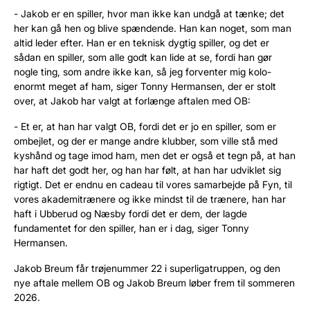
- Jakob er en spiller, hvor man ikke kan undgå at tænke; det
her kan gå hen og blive spændende. Han kan noget, som man
altid leder efter. Han er en teknisk dygtig spiller, og det er
sådan en spiller, som alle godt kan lide at se, fordi han gør
nogle ting, som andre ikke kan, så jeg forventer mig kolo-
enormt meget af ham, siger Tonny Hermansen, der er stolt
over, at Jakob har valgt at forlænge aftalen med OB:
- Et er, at han har valgt OB, fordi det er jo en spiller, som er
ombejlet, og der er mange andre klubber, som ville stå med
kyshånd og tage imod ham, men det er også et tegn på, at han
har haft det godt her, og han har følt, at han har udviklet sig
rigtigt. Det er endnu en cadeau til vores samarbejde på Fyn, til
vores akademitrænere og ikke mindst til de trænere, han har
haft i Ubberud og Næsby fordi det er dem, der lagde
fundamentet for den spiller, han er i dag, siger Tonny
Hermansen.
Jakob Breum får trøjenummer 22 i superligatruppen, og den
nye aftale mellem OB og Jakob Breum løber frem til sommeren
2026.