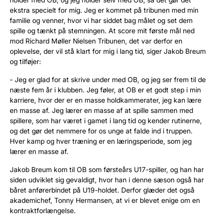
ekstra specielt for mig. Jeg er kommet på tribunen med min
familie og venner, hvor vi har siddet bag målet og set dem
spille og tænkt på stemningen. At score mit første mål ned
mod Richard Møller Nielsen Tribunen, det var derfor en
oplevelse, der vil stå klart for mig i lang tid, siger Jakob Breum
og tilføjer:
- Jeg er glad for at skrive under med OB, og jeg ser frem til de
næste fem år i klubben. Jeg føler, at OB er et godt step i min
karriere, hvor der er en masse holdkammerater, jeg kan lære
en masse af. Jeg lærer en masse af at spille sammen med
spillere, som har været i gamet i lang tid og kender rutinerne,
og det gør det nemmere for os unge at falde ind i truppen.
Hver kamp og hver træning er en læringsperiode, som jeg
lærer en masse af.
Jakob Breum kom til OB som førsteårs U17-spiller, og han har
siden udviklet sig gevaldigt, hvor han i denne sæson også har
båret anførerbindet på U19-holdet. Derfor glæder det også
akademichef, Tonny Hermansen, at vi er blevet enige om en
kontraktforlængelse.