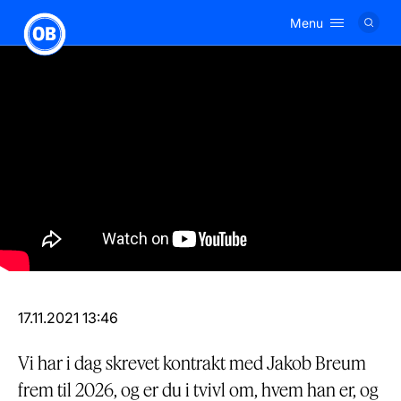
Menu
Logo
17.11.2021 13:46
Vi har i dag skrevet kontrakt med Jakob Breum
frem til 2026, og er du i tvivl om, hvem han er, og