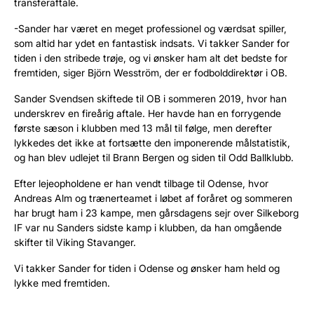
transferaftale.
-Sander har været en meget professionel og værdsat spiller,
som altid har ydet en fantastisk indsats. Vi takker Sander for
tiden i den stribede trøje, og vi ønsker ham alt det bedste for
fremtiden, siger Björn Wesström, der er fodbolddirektør i OB.
Sander Svendsen skiftede til OB i sommeren 2019, hvor han
underskrev en fireårig aftale. Her havde han en forrygende
første sæson i klubben med 13 mål til følge, men derefter
lykkedes det ikke at fortsætte den imponerende målstatistik,
og han blev udlejet til Brann Bergen og siden til Odd Ballklubb.
Efter lejeopholdene er han vendt tilbage til Odense, hvor
Andreas Alm og trænerteamet i løbet af foråret og sommeren
har brugt ham i 23 kampe, men gårsdagens sejr over Silkeborg
IF var nu Sanders sidste kamp i klubben, da han omgående
skifter til Viking Stavanger.
Vi takker Sander for tiden i Odense og ønsker ham held og
lykke med fremtiden.