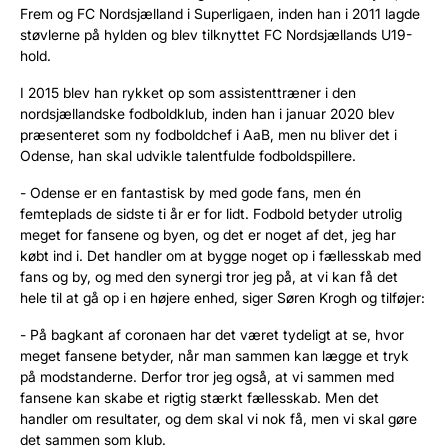
Frem og FC Nordsjælland i Superligaen, inden han i 2011 lagde
støvlerne på hylden og blev tilknyttet FC Nordsjællands U19-
hold.
I 2015 blev han rykket op som assistenttræner i den
nordsjællandske fodboldklub, inden han i januar 2020 blev
præsenteret som ny fodboldchef i AaB, men nu bliver det i
Odense, han skal udvikle talentfulde fodboldspillere.
- Odense er en fantastisk by med gode fans, men én
femteplads de sidste ti år er for lidt. Fodbold betyder utrolig
meget for fansene og byen, og det er noget af det, jeg har
købt ind i. Det handler om at bygge noget op i fællesskab med
fans og by, og med den synergi tror jeg på, at vi kan få det
hele til at gå op i en højere enhed, siger Søren Krogh og tilføjer:
- På bagkant af coronaen har det været tydeligt at se, hvor
meget fansene betyder, når man sammen kan lægge et tryk
på modstanderne. Derfor tror jeg også, at vi sammen med
fansene kan skabe et rigtig stærkt fællesskab. Men det
handler om resultater, og dem skal vi nok få, men vi skal gøre
det sammen som klub.