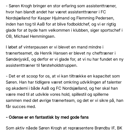
- Søren Krogh bringer en stor erfaring som assistenttræner,
hvor han blandt andet har været assistenttræner i FC
Nordsjælland for Kasper Hjulmand og Flemming Pedersen,
inden han tog til AaB for at blive fodboldchef, og vi er rigtig
glade for at byde ham velkommen i klubben, siger sportschef i
OB, Michael Hemmingsen.
I løbet af vinterpausen er vi blevet en mand mindre i
trænerteamet, da Henrik Hansen er blevet ny cheftræner i
SønderjyskE, og derfor er vi glade for, at vi nu har fundet en ny
assistenttræner til førsteholdstruppen.
- Det er et scoop for os, at vi kan tiltrække en kapacitet som
Søren. Han har tidligere været omkring udviklingen af talenter
og akademi i både AaB og FC Nordsjælland, og her skal han
være med til at udvikle vores hold, spillestil og spillerne
sammen med det øvrige trænerteam, og det er vi sikre på, han
får succes med.
- Odense er en fantastisk by med gode fans
Som aktiv nåede Søren Krogh at repræsentere Brøndby IF, BK