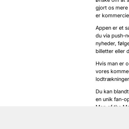
gjort os mere
er kommerciel
Appen er et s
du via push-no
nyheder, følge
billetter elle
Hvis man er o
vores kommerc
lodtrækninger
Du kan blandt
en unik fan-o
Man of the Ma
Har du endnu 
Google Play.