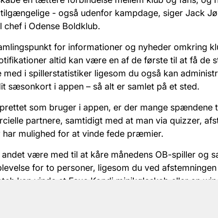
 tilgængelige - også udenfor kampdage, siger Jack J
 chef i Odense Boldklub.
amlingspunkt for informationer og nyheder omkring k
tifikationer altid kan være en af de første til at få de s
 med i spillerstatistiker ligesom du også kan administ
r dit sæsonkort i appen – så alt er samlet på et sted.
prettet som bruger i appen, er der mange spændene ti
ielle partnere, samtidigt med at man via quizzer, af
 har mulighed for at vinde fede præmier.
 andet være med til at kåre månedens OB-spiller og s
plevelse for to personer, ligesom du ved afstemningen
tch kan vinde et Faxe Kondi minikøleskab eller en wi
ikke downloadet appen, så kan du finde den i App Stor