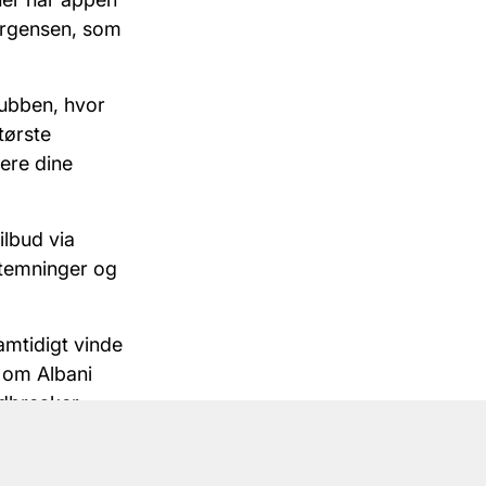
ørgensen, som
lubben, hvor
tørste
rere dine
lbud via
stemninger og
amtidigt vinde
 om Albani
ndbreaker.
e eller