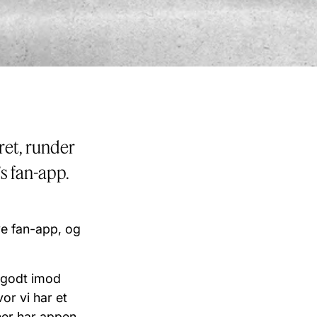
eret, runder
s fan-app.
e fan-app, og
å godt imod
vor vi har et
her har appen