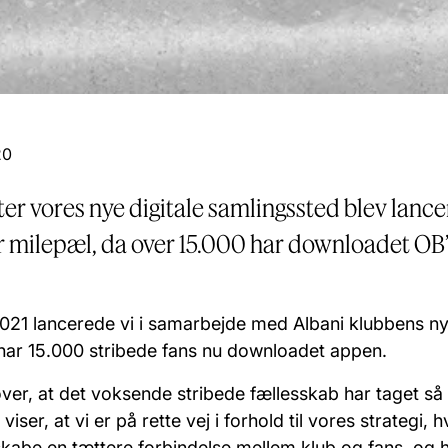
20
fter vores nye digitale samlingssted blev lanc
or milepæl, da over 15.000 har downloadet OB’
21 lancerede vi i samarbejde med Albani klubbens ny
 har 15.000 stribede fans nu downloadet appen.
 over, at det voksende stribede fællesskab har taget s
iser, at vi er på rette vej i forhold til vores strategi, h
kabe en tættere forbindelse mellem klub og fans, og 