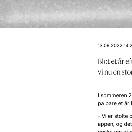
13.09.2022 14:
Blot et år e
vi nu en st
I sommeren 20
på bare et år
- Vi er stolte
appen, og det v
ønske om at s