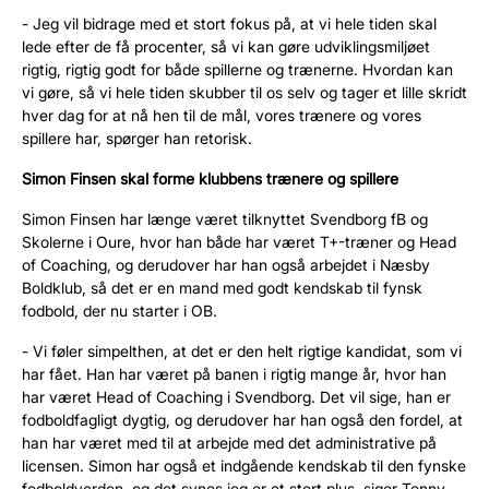
- Jeg vil bidrage med et stort fokus på, at vi hele tiden skal
lede efter de få procenter, så vi kan gøre udviklingsmiljøet
rigtig, rigtig godt for både spillerne og trænerne. Hvordan kan
vi gøre, så vi hele tiden skubber til os selv og tager et lille skridt
hver dag for at nå hen til de mål, vores trænere og vores
spillere har, spørger han retorisk.
Simon Finsen skal forme klubbens trænere og spillere
Simon Finsen har længe været tilknyttet Svendborg fB og
Skolerne i Oure, hvor han både har været T+-træner og Head
of Coaching, og derudover har han også arbejdet i Næsby
Boldklub, så det er en mand med godt kendskab til fynsk
fodbold, der nu starter i OB.
- Vi føler simpelthen, at det er den helt rigtige kandidat, som vi
har fået. Han har været på banen i rigtig mange år, hvor han
har været Head of Coaching i Svendborg. Det vil sige, han er
fodboldfagligt dygtig, og derudover har han også den fordel, at
han har været med til at arbejde med det administrative på
licensen. Simon har også et indgående kendskab til den fynske
fodboldverden, og det synes jeg er et stort plus, siger Tonny