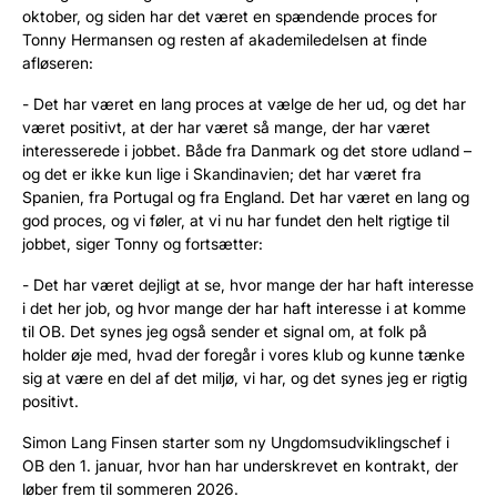
oktober, og siden har det været en spændende proces for
Tonny Hermansen og resten af akademiledelsen at finde
afløseren:
- Det har været en lang proces at vælge de her ud, og det har
været positivt, at der har været så mange, der har været
interesserede i jobbet. Både fra Danmark og det store udland –
og det er ikke kun lige i Skandinavien; det har været fra
Spanien, fra Portugal og fra England. Det har været en lang og
god proces, og vi føler, at vi nu har fundet den helt rigtige til
jobbet, siger Tonny og fortsætter:
- Det har været dejligt at se, hvor mange der har haft interesse
i det her job, og hvor mange der har haft interesse i at komme
til OB. Det synes jeg også sender et signal om, at folk på
holder øje med, hvad der foregår i vores klub og kunne tænke
sig at være en del af det miljø, vi har, og det synes jeg er rigtig
positivt.
Simon Lang Finsen starter som ny Ungdomsudviklingschef i
OB den 1. januar, hvor han har underskrevet en kontrakt, der
løber frem til sommeren 2026.