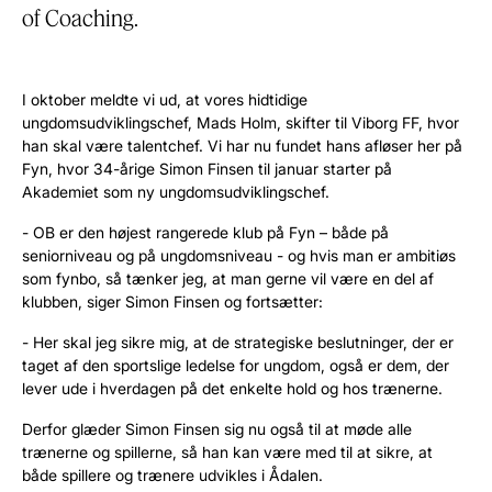
of Coaching.
‎I oktober meldte vi ud, at vores hidtidige
ungdomsudviklingschef, Mads Holm, skifter til Viborg FF, hvor
han skal være talentchef. Vi har nu fundet hans afløser her på
Fyn, hvor 34-årige Simon Finsen til januar starter på
Akademiet som ny ungdomsudviklingschef.
- OB er den højest rangerede klub på Fyn – både på
seniorniveau og på ungdomsniveau - og hvis man er ambitiøs
som fynbo, så tænker jeg, at man gerne vil være en del af
klubben, siger Simon Finsen og fortsætter:
- Her skal jeg sikre mig, at de strategiske beslutninger, der er
taget af den sportslige ledelse for ungdom, også er dem, der
lever ude i hverdagen på det enkelte hold og hos trænerne.
Derfor glæder Simon Finsen sig nu også til at møde alle
trænerne og spillerne, så han kan være med til at sikre, at
både spillere og trænere udvikles i Ådalen.