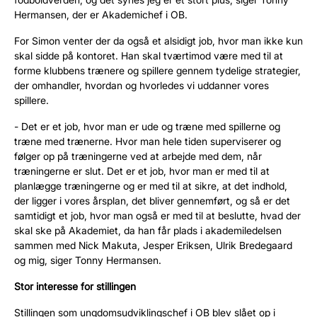
Hermansen, der er Akademichef i OB.
For Simon venter der da også et alsidigt job, hvor man ikke kun
skal sidde på kontoret. Han skal tværtimod være med til at
forme klubbens trænere og spillere gennem tydelige strategier,
der omhandler, hvordan og hvorledes vi uddanner vores
spillere.
- Det er et job, hvor man er ude og træne med spillerne og
træne med trænerne. Hvor man hele tiden superviserer og
følger op på træningerne ved at arbejde med dem, når
træningerne er slut. Det er et job, hvor man er med til at
planlægge træningerne og er med til at sikre, at det indhold,
der ligger i vores årsplan, det bliver gennemført, og så er det
samtidigt et job, hvor man også er med til at beslutte, hvad der
skal ske på Akademiet, da han får plads i akademiledelsen
sammen med Nick Makuta, Jesper Eriksen, Ulrik Bredegaard
og mig, siger Tonny Hermansen.
Stor interesse for stillingen
Stillingen som ungdomsudviklingschef i OB blev slået op i