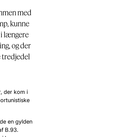
sammen med
amp, kunne
 i længere
ing, og der
 tredjedel
, der kom i
ortunistiske
vde en gylden
af B.93.