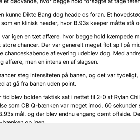
e et dødvande, hvor begge hold forsøgte at tage tete
en kunne Dikte Bang dog heade os foran. Et hovedstød
 som en klinisk header, hvor B.93s keeper måtte stå o
g var igen en tæt affære, hvor begge hold kæmpede 
lt store chancer. Der var generelt meget flot spil på mi
e chanceskabende aflevering udeblev dog. Med andre
ig affære, men en intens en af slagsen.
ancer steg intensiteten på banen, og det var tydeligt, 
ed at gå fra banen uden point.
r tid blev bolden faktisk sat i nettet til 2-0 af Rylan Ch
else som OB Q-bænken var meget imod. 60 sekunder 
 B.93s mål, og der blev endnu engang dømt offside. D
Q-bænken op igen.
 offside-mål ikke det store for pointhøsten; det blev t