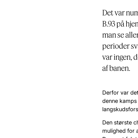
Det var nu
B.93 på hje
man se alle
perioder sv
var ingen, 
af banen.
Derfor var de
denne kamps f
langskudsfor
Den største c
mulighed for 