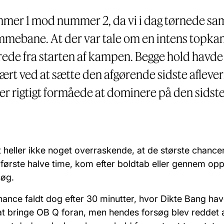
mmer 1 mod nummer 2, da vi i dag tørnede 
mmebane. At der var tale om en intens topk
rede fra starten af kampen. Begge hold havde
ært ved at sætte den afgørende sidste aflever
der rigtigt formåede at dominere på den sidste
t heller ikke noget overraskende, at de største chancer
ørste halve time, kom efter boldtab eller gennem opp
søg.
hance faldt dog efter 30 minutter, hvor Dikte Bang ha
at bringe OB Q foran, men hendes forsøg blev reddet 