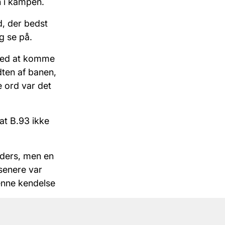
n i kampen.
, der bedst
g se på.
med at komme
dten af banen,
 ord var det
at B.93 ikke
ilders, men en
senere var
enne kendelse
il 3 point.