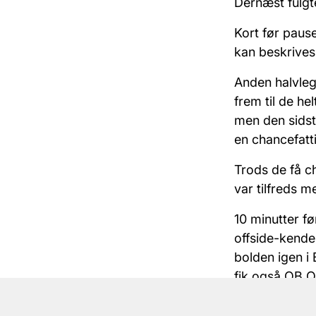
Dernæst fulgt
Kort før paus
kan beskrives
Anden halvle
frem til de he
men den sidst
en chancefatt
Trods de få ch
var tilfreds m
10 minutter fø
offside-kend
bolden igen i
fik også OB 
Dog betød de 2