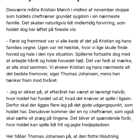
Desværre måtte Kristian Mørch i midten af november stoppe
som holdets cheftræner grundet sygdom i sin nærmeste
familie. Det skaber naturligvis lidt midlertidig forvirring, som
holdet dog har løftet på fineste vis:
- Først og fremmest var vi alle kede af det på Kristian og hans
families vegne. Ugen var ret hektisk, hvor vi lige skulle finde
hoved og hale i den nye situation. Spillerne fortsatte dog med
at arbejde hårdt og holde hovedet højt. Det var fedt at mærke,
at alle stod sammen. Vi ønsker Kristian og hans nærmeste alt
det bedste fremover, siger Thomas Johansen, mens han
tænker frem mod foråret:
- Jeg er sikker på, at efteråret har været et lærerigt halvår,
hvor holdet har fundet ud af, hvad det kræver at spille i ligaen.
Derfor skal der ligges flere lag på det gode udgangspunkt, som
holdet har. Derudover kommer der en ny cheftræner, som også
skal sætte sit præg på tingene. Det bliver et spændende forår,
hvor holdet kan spille lidt frit og jagte tredjepladsen.
Her håber Thomas Johansen på, at den flotte tilslutning