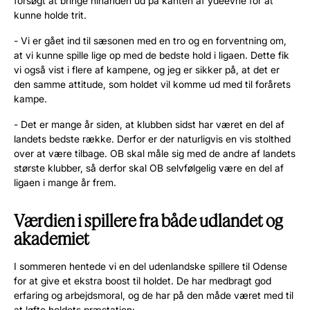
forsøgt at bringe hinanden ud på kanten af ydeevne for at
kunne holde trit.
- Vi er gået ind til sæsonen med en tro og en forventning om,
at vi kunne spille lige op med de bedste hold i ligaen. Dette fik
vi også vist i flere af kampene, og jeg er sikker på, at det er
den samme attitude, som holdet vil komme ud med til forårets
kampe.
- Det er mange år siden, at klubben sidst har været en del af
landets bedste række. Derfor er der naturligvis en vis stolthed
over at være tilbage. OB skal måle sig med de andre af landets
største klubber, så derfor skal OB selvfølgelig være en del af
ligaen i mange år frem.
Værdien i spillere fra både udlandet og
akademiet
I sommeren hentede vi en del udenlandske spillere til Odense
for at give et ekstra boost til holdet. De har medbragt god
erfaring og arbejdsmoral, og de har på den måde været med til
at løfte holdets præstation: