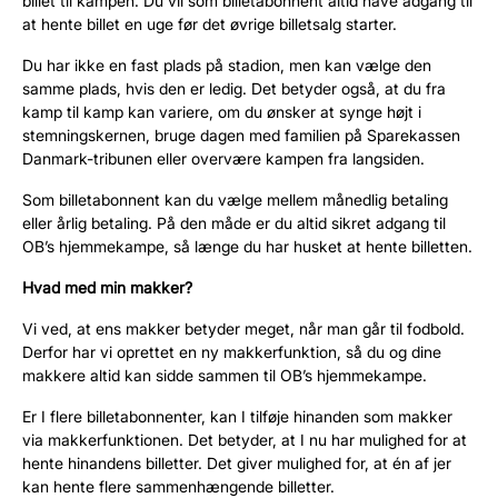
billet til kampen. Du vil som billetabonnent altid have adgang til
at hente billet en uge før det øvrige billetsalg starter.
Du har ikke en fast plads på stadion, men kan vælge den
samme plads, hvis den er ledig. Det betyder også, at du fra
kamp til kamp kan variere, om du ønsker at synge højt i
stemningskernen, bruge dagen med familien på Sparekassen
Danmark-tribunen eller overvære kampen fra langsiden.
Som billetabonnent kan du vælge mellem månedlig betaling
eller årlig betaling. På den måde er du altid sikret adgang til
OB’s hjemmekampe, så længe du har husket at hente billetten.
Hvad med min makker?
Vi ved, at ens makker betyder meget, når man går til fodbold.
Derfor har vi oprettet en ny makkerfunktion, så du og dine
makkere altid kan sidde sammen til OB’s hjemmekampe.
Er I flere billetabonnenter, kan I tilføje hinanden som makker
via makkerfunktionen. Det betyder, at I nu har mulighed for at
hente hinandens billetter. Det giver mulighed for, at én af jer
kan hente flere sammenhængende billetter.