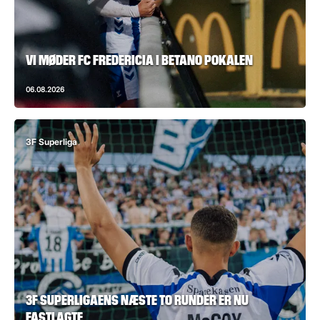
VI MØDER FC FREDERICIA I BETANO POKALEN
06.08.2026
3F Superliga
3F SUPERLIGAENS NÆSTE TO RUNDER ER NU
FASTLAGTE