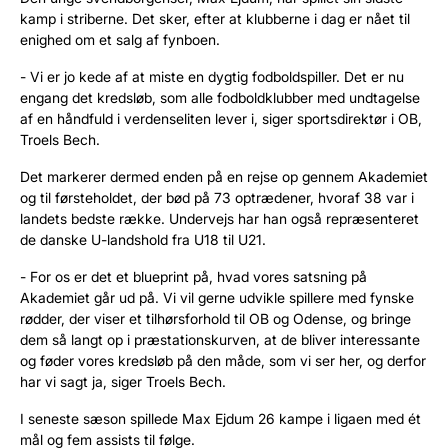
kamp i striberne. Det sker, efter at klubberne i dag er nået til
enighed om et salg af fynboen.
- Vi er jo kede af at miste en dygtig fodboldspiller. Det er nu
engang det kredsløb, som alle fodboldklubber med undtagelse
af en håndfuld i verdenseliten lever i, siger sportsdirektør i OB,
Troels Bech.
Det markerer dermed enden på en rejse op gennem Akademiet
og til førsteholdet, der bød på 73 optrædener, hvoraf 38 var i
landets bedste række. Undervejs har han også repræsenteret
de danske U-landshold fra U18 til U21.
- For os er det et blueprint på, hvad vores satsning på
Akademiet går ud på. Vi vil gerne udvikle spillere med fynske
rødder, der viser et tilhørsforhold til OB og Odense, og bringe
dem så langt op i præstationskurven, at de bliver interessante
og føder vores kredsløb på den måde, som vi ser her, og derfor
har vi sagt ja, siger Troels Bech.
I seneste sæson spillede Max Ejdum 26 kampe i ligaen med ét
mål og fem assists til følge.