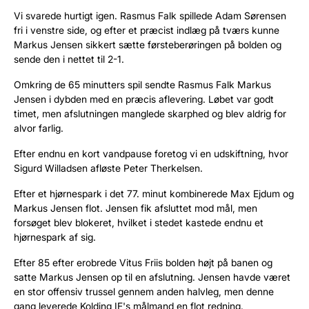
Vi svarede hurtigt igen. Rasmus Falk spillede Adam Sørensen
fri i venstre side, og efter et præcist indlæg på tværs kunne
Markus Jensen sikkert sætte førsteberøringen på bolden og
sende den i nettet til 2-1.
Omkring de 65 minutters spil sendte Rasmus Falk Markus
Jensen i dybden med en præcis aflevering. Løbet var godt
timet, men afslutningen manglede skarphed og blev aldrig for
alvor farlig.
Efter endnu en kort vandpause foretog vi en udskiftning, hvor
Sigurd Willadsen afløste Peter Therkelsen.
Efter et hjørnespark i det 77. minut kombinerede Max Ejdum og
Markus Jensen flot. Jensen fik afsluttet mod mål, men
forsøget blev blokeret, hvilket i stedet kastede endnu et
hjørnespark af sig.
Efter 85 efter erobrede Vitus Friis bolden højt på banen og
satte Markus Jensen op til en afslutning. Jensen havde været
en stor offensiv trussel gennem anden halvleg, men denne
gang leverede Kolding IF's målmand en flot redning.