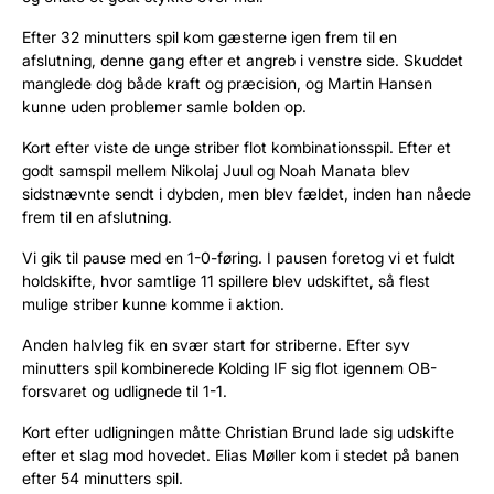
Efter 32 minutters spil kom gæsterne igen frem til en
afslutning, denne gang efter et angreb i venstre side. Skuddet
manglede dog både kraft og præcision, og Martin Hansen
kunne uden problemer samle bolden op.
Kort efter viste de unge striber flot kombinationsspil. Efter et
godt samspil mellem Nikolaj Juul og Noah Manata blev
sidstnævnte sendt i dybden, men blev fældet, inden han nåede
frem til en afslutning.
Vi gik til pause med en 1-0-føring. I pausen foretog vi et fuldt
holdskifte, hvor samtlige 11 spillere blev udskiftet, så flest
mulige striber kunne komme i aktion.
Anden halvleg fik en svær start for striberne. Efter syv
minutters spil kombinerede Kolding IF sig flot igennem OB-
forsvaret og udlignede til 1-1.
Kort efter udligningen måtte Christian Brund lade sig udskifte
efter et slag mod hovedet. Elias Møller kom i stedet på banen
efter 54 minutters spil.