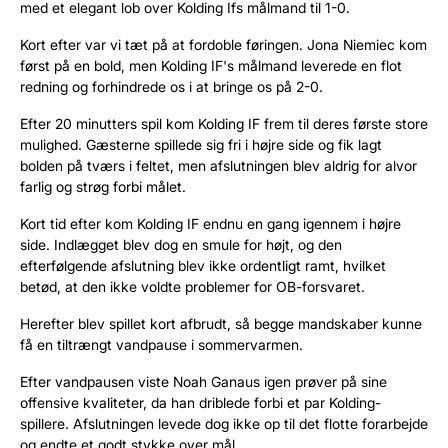
med et elegant lob over Kolding Ifs målmand til 1-0.
Kort efter var vi tæt på at fordoble føringen. Jona Niemiec kom
først på en bold, men Kolding IF's målmand leverede en flot
redning og forhindrede os i at bringe os på 2-0.
Efter 20 minutters spil kom Kolding IF frem til deres første store
mulighed. Gæsterne spillede sig fri i højre side og fik lagt
bolden på tværs i feltet, men afslutningen blev aldrig for alvor
farlig og strøg forbi målet.
Kort tid efter kom Kolding IF endnu en gang igennem i højre
side. Indlægget blev dog en smule for højt, og den
efterfølgende afslutning blev ikke ordentligt ramt, hvilket
betød, at den ikke voldte problemer for OB-forsvaret.
Herefter blev spillet kort afbrudt, så begge mandskaber kunne
få en tiltrængt vandpause i sommervarmen.
Efter vandpausen viste Noah Ganaus igen prøver på sine
offensive kvaliteter, da han driblede forbi et par Kolding-
spillere. Afslutningen levede dog ikke op til det flotte forarbejde
og endte et godt stykke over mål.