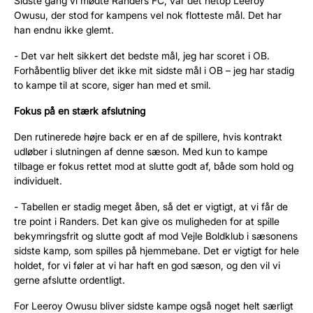
Sidste gang vi mødte Randers FC, var det netop
Leeroy
Owusu, der stod for kampens vel nok flotteste mål. Det har
han endnu ikke glemt.
- Det var helt sikkert det bedste mål, jeg har scoret i OB.
Forhåbentlig bliver det ikke mit sidste mål i OB
– jeg har stadig
to kampe til at score, siger han med et smil.
Fokus på en stærk afslutning
Den
rutinerede højre back er en af de spillere, hvis kontrakt
udløber i slutningen af denne sæson
.
Med kun to kampe
tilbage er fokus rettet mod at slutte godt af, både som hold og
individuelt.
- Tabellen er stadig meget åben, så det er vigtigt, at vi får de
tre point i Randers. Det kan give os muligheden for at spille
bekymringsfrit og slutte godt af mod Vejle Boldklub i sæsonens
sidste kamp, som spilles på hjemmebane. Det er vigtigt for hele
holdet, for vi føler at vi har haft en god sæson, og den vil vi
gerne afslutte ordentligt.
For
Leeroy
Owusu
bliver sidste kampe også noget helt særligt