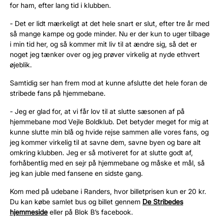
for ham, efter lang tid i klubben.
- Det er lidt mærkeligt at det hele snart er slut, efter tre år med
så mange kampe og gode minder. Nu er der kun to uger tilbage
i min tid her, og så kommer mit liv til at ændre sig, så det er
noget jeg tænker over og jeg prøver virkelig at nyde ethvert
øjeblik.
Samtidig ser han frem mod at kunne afslutte det hele foran de
stribede fans på hjemmebane.
- Jeg er glad for, at vi får lov til at slutte sæsonen af på
hjemmebane mod Vejle Boldklub. Det betyder meget for mig at
kunne slutte min blå
og
hvide rejse sammen alle vores fans, og
jeg kommer virkelig til at savne dem, savne byen og bare alt
omkring klubben. Jeg er så motiveret for at slutte godt af,
forhåbentlig med en sejr på hjemmebane og måske et mål, så
jeg kan juble med fansene
en sidste gang.
Kom med på udebane i Randers, hvor billetprisen kun er 20 kr.
Du kan købe samlet bus og billet gennem
De Stribedes
hjemmeside
eller på Blok B’s
facebook.