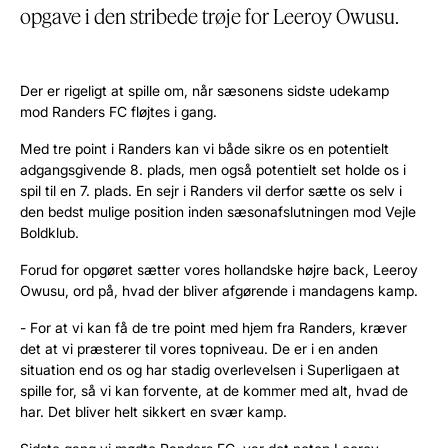
opgave i den stribede trøje for Leeroy Owusu.
Der er
rigeligt at spille om, når sæsonens sidste udekamp
mod
Randers FC fløjtes i gang.
Med tre point i Randers kan vi både sikre os en potentielt
adgangsgivende 8. plads, men også potentielt set holde os i
spil til en 7. plads. En sejr i Randers vil derfor sætte os selv i
den bedst mulige position inden sæsonafslutningen mod Vejle
Boldklub.
Forud for opgøret sætter vores hollandske højre back, Leeroy
Owusu, ord på, hvad der bliver afgørende i mandagens kamp.
-
For at vi kan få de tre point med hjem
fra
Randers, kræver
det at vi præsterer til vores topniveau. De er i en anden
situation end os og har stadig overlevelsen i Superligaen at
spille for, så vi kan forvente, at de kommer med alt, hvad de
har. Det bliver helt sikkert en svær kamp.