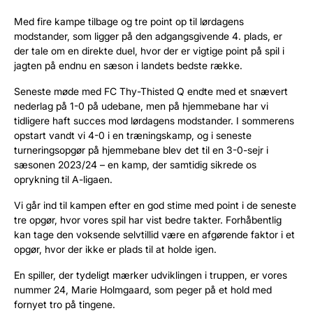
Med fire kampe tilbage og tre point op til lørdagens
modstander, som ligger på den adgangsgivende 4. plads, er
der tale om en direkte duel, hvor der er vigtige point på spil i
jagten på endnu en sæson i landets bedste række.
Seneste møde med FC Thy-Thisted Q endte med et snævert
nederlag på 1-0 på udebane, men på hjemmebane har vi
tidligere haft succes mod lørdagens modstander. I sommerens
opstart vandt vi 4-0 i en træningskamp, og i seneste
turneringsopgør på hjemmebane blev det til en 3-0-sejr i
sæsonen 2023/24 – en kamp, der samtidig sikrede os
oprykning til A-ligaen.
Vi går ind til kampen efter en god stime med point i de seneste
tre opgør, hvor vores spil har vist bedre takter. Forhåbentlig
kan tage den voksende selvtillid være en afgørende faktor i et
opgør, hvor der ikke er plads til at holde igen.
En spiller, der tydeligt mærker udviklingen i truppen, er vores
nummer 24, Marie Holmgaard, som peger på et hold med
fornyet tro på tingene.