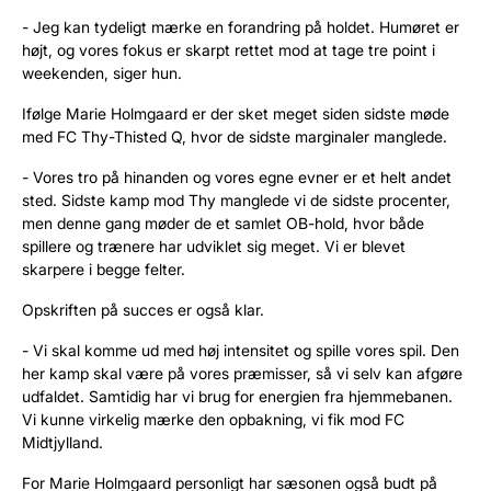
- Jeg kan tydeligt mærke en forandring på holdet. Humøret er
højt, og vores fokus er skarpt rettet mod at tage tre point i
weekenden, siger hun.
Ifølge Marie Holmgaard er der sket meget siden sidste møde
med FC Thy-Thisted Q, hvor de sidste marginaler manglede.
- Vores tro på hinanden og vores egne evner er et helt andet
sted. Sidste kamp mod Thy manglede vi de sidste procenter,
men denne gang møder de et samlet OB-hold, hvor både
spillere og trænere har udviklet sig meget. Vi er blevet
skarpere i begge felter.
Opskriften på succes er også klar.
- Vi skal komme ud med høj intensitet og spille vores spil. Den
her kamp skal være på vores præmisser, så vi selv kan afgøre
udfaldet. Samtidig har vi brug for energien fra hjemmebanen.
Vi kunne virkelig mærke den opbakning, vi fik mod FC
Midtjylland.
For Marie Holmgaard personligt har sæsonen også budt på