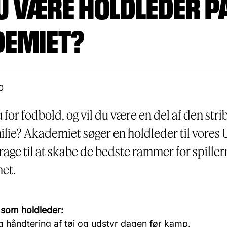
DU VÆRE HOLDLEDER P
EMIET?
0
for fodbold, og vil du være en del af den str
lie? Akademiet søger en holdleder til vores 
rage til at skabe de bedste rammer for spiller
et.
 som holdleder:
håndtering af tøj og udstyr dagen før kamp.