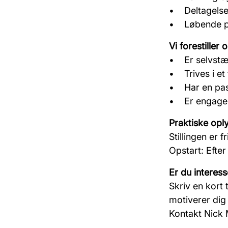
• Deltagelse 
• Løbende pr
Vi forestiller 
• Er selvstæn
• Trives i et
• Har en pass
• Er engageret
Praktiske opl
Stillingen er 
Opstart: Efter
Er du interes
Skriv en kort 
motiverer dig 
Kontakt Nick 