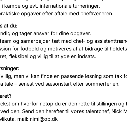
i kampe og evt. internationale turneringer.
aktiske opgaver efter aftale med cheftræneren.
os at du:
dig og tager ansvar for dine opgaver.
 team og samarbejder tæt med chef- og assistenttræn
ion for fodbold og motiveres af at bidrage til holdet
, fleksibel og villig til at yde en indsats.
ysninger:
frivillig, men vi kan finde en passende løsning som tak f
 aftale – senest ved sæsonstart efter sommerferien.
seret?
tekst om hvorfor netop du er den rette til stillingen og
ved den. Send den herefter til vores talentchef, Nick M
Mikuta, mail: nimi@ob.dk