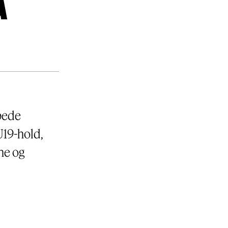
Å
ibede
U19-hold,
ne og