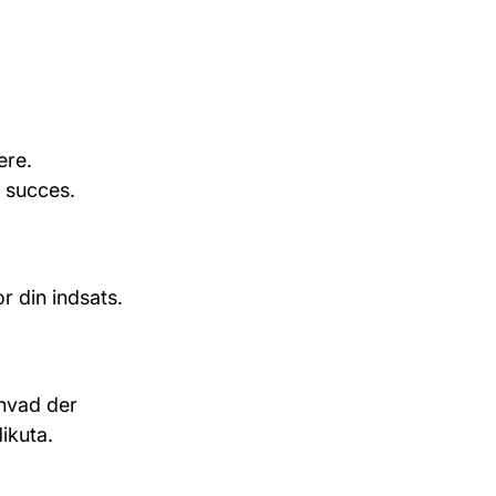
ere.
s succes.
or din indsats.
 hvad der
ikuta.