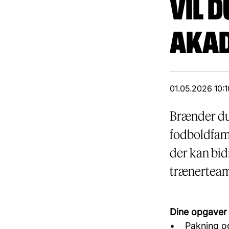
VIL 
AKAD
01.05.2026 10:1
Brænder du 
fodboldfami
der kan bid
trænerteam
Dine opgaver
• Pakning og 