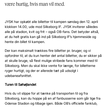
være hurtig, hvis man vil med.
JYSK har opkøbt alle billetter til kampen søndag den 12. april
klokken 14.00, ude mod Silkeborg IF. JYSK inviterer således
alle på stadion, kvit og frit – også OB-fans. Det betyder altså,
at du helt gratis kan gå ind på Silkeborg IF’s hjemmeside
og
hente din
billet til kampen.
Der kan maksimalt trækkes fire billetter pr. bruger, og vi
opfordrer til, at du kun henter det antal billetter, du er sikker på
at skulle bruge, så flest mulige stribede fans kommer med til
Silkeborg. Men du skal ikke vente for længe, for billetterne
ryger hurtigt, og der er allerede
tæt på
udsolgt i
udebaneafsnittet.
Turen til Søhøjlandet
Hvis du
vil slippe for
at tænke på transporten til og fra
Silkeborg,
kan
du
hoppe
på en af fanbusserne som går lige fra
Odense
Stadion
og tilbage igen. Både OB’s officielle fanklub,