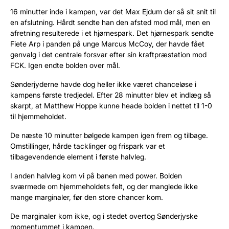
16 minutter inde i kampen, var det Max Ejdum der så sit snit til
en afslutning. Hårdt sendte han den afsted mod mål, men en
afretning resulterede i et hjørnespark. Det hjørnespark sendte
Fiete Arp i panden på unge Marcus McCoy, der havde fået
genvalg i det centrale forsvar efter sin kraftpræstation mod
FCK. Igen endte bolden over mål.
Sønderjyderne havde dog heller ikke været chanceløse i
kampens første tredjedel. Efter 28 minutter blev et indlæg så
skarpt, at Matthew Hoppe kunne heade bolden i nettet til 1-0
til hjemmeholdet.
De næste 10 minutter bølgede kampen igen frem og tilbage.
Omstillinger, hårde tacklinger og frispark var et
tilbagevendende element i første halvleg.
I anden halvleg kom vi på banen med power. Bolden
sværmede om hjemmeholdets felt, og der manglede ikke
mange marginaler, før den store chancer kom.
De marginaler kom ikke, og i stedet overtog Sønderjyske
momentummet i kampen.