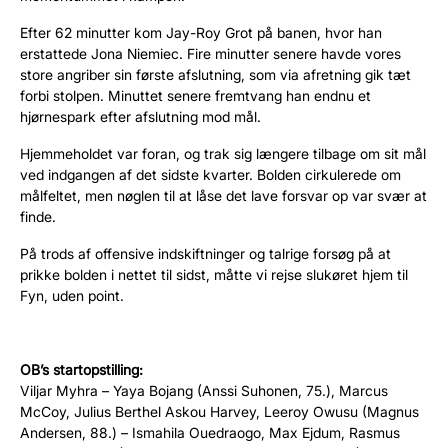
Efter 62 minutter kom Jay-Roy Grot på banen, hvor han
erstattede Jona Niemiec. Fire minutter senere havde vores
store angriber sin første afslutning, som via afretning gik tæt
forbi stolpen. Minuttet senere fremtvang han endnu et
hjørnespark efter afslutning mod mål.
Hjemmeholdet var foran, og trak sig længere tilbage om sit mål
ved indgangen af det sidste kvarter. Bolden cirkulerede om
målfeltet, men nøglen til at låse det lave forsvar op var svær at
finde.
På trods af offensive indskiftninger og talrige forsøg på at
prikke bolden i nettet til sidst, måtte vi rejse slukøret hjem til
Fyn, uden point.
OB’s startopstilling:
Viljar Myhra – Yaya Bojang (Anssi Suhonen, 75.), Marcus
McCoy, Julius Berthel Askou Harvey, Leeroy Owusu (Magnus
Andersen, 88.) – Ismahila Ouedraogo, Max Ejdum, Rasmus