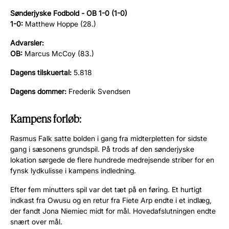
Sønderjyske Fodbold - OB 1-0 (1-0)
1-0:
Matthew Hoppe (28.)
Advarsler:
OB:
Marcus McCoy (83.)
Dagens tilskuertal:
5.818
Dagens dommer:
Frederik Svendsen
Kampens forløb:
Rasmus Falk satte bolden i gang fra midterpletten for sidste
gang i sæsonens grundspil. På trods af den sønderjyske
lokation sørgede de flere hundrede medrejsende striber for en
fynsk lydkulisse i kampens indledning.
Efter fem minutters spil var det tæt på en føring. Et hurtigt
indkast fra Owusu og en retur fra Fiete Arp endte i et indlæg,
der fandt Jona Niemiec midt for mål. Hovedafslutningen endte
snært over mål.