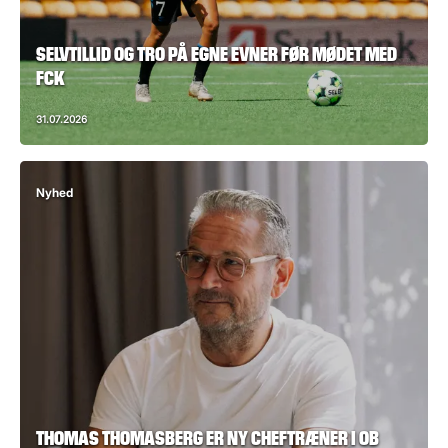
SELVTILLID OG TRO PÅ EGNE EVNER FØR MØDET MED
FCK
31.07.2026
Nyhed
THOMAS THOMASBERG ER NY CHEFTRÆNER I OB