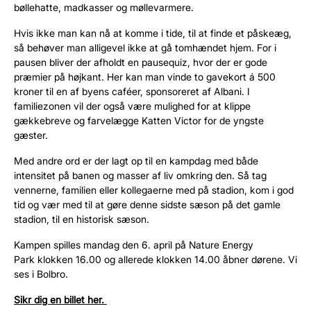
bøllehatte, madkasser og møllevarmere.
Hvis ikke man kan nå at komme i tide, til at finde et påskeæg,
så behøver man alligevel ikke at gå tomhændet hjem. For i
pausen bliver der afholdt en pausequiz, hvor der er gode
præmier på højkant. Her kan man vinde to gavekort á 500
kroner
til en af byens caféer, sponsoreret af Albani. I
familiezonen vil der også være mulighed for at klippe
gækkebreve og farvelægge
Katten Victor
for de yngste
gæster.
Med andre ord
er der
lagt op til en kampdag med både
intensitet på banen og masser af liv omkring den. Så tag
vennerne, familien eller kollegaerne med på stadion, kom i god
tid og vær
med til at gøre denne sidste sæson på det gamle
stadion, til en historisk sæson.
Kampen spilles mandag den 6. april på Nature Energy
Park
klokken 16.00 og allerede klokken 14.00 åbner dørene.
Vi
ses i Bolbro.
Sikr
dig en
billet her.