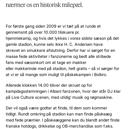
nærmer os en historisk milepæl.
For første gang siden 2009 er vi tæt på at runde et
gennemsnit på over 10.000 tilskuere pr.
hjemmekamp,
og
hvis
det lykkes
i vores sidste
sæson på det
gamle stadion
, kunne selv ikke H. C. Andersen have
skrevet
en smukkere afslutning.
Derfor
har vi
sørget for en
masse
fede
aktiviteter
i
fanzonerne
og bedt alle
stribede
fans
med sæsonkort om at tage en makker
eller
makkerinde
med
på stadion,
helt gratis
– s
å vi
sørger for
at
vi er
så mange som muligt til påskekampen i Bolbro
.
Allerede
klokken 14.00
bliver der skruet op for
kampdagsstemningen i
Albani
fanzonen, hvor der
står
DJ
klar
på Live
Culture
scenen, med utidig’ musik og røgmaskine.
Der vil også være godter at finde, til dem som kommer
tidligt.
Rundt omkring på stadion kan man finde påskeæg
med
fede
præmier. I påskeæggene kan du blandt andet finde
franske hotdogs, drikkelse og OB-merchandise som f.eks.