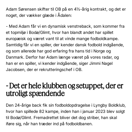
Adam Sørensen skifter til OB på en 4½-årig kontrakt, og det er
noget, der vækker glæde i Ådalen:
- Med Adam får vi en dynamisk venstreback, som kommer fra
et topmiljø i Bodø/Glimt, hvor han blandt andet har spillet
europæisk og været vant til at vinde mange fodboldkampe.
Samtidig får vi en spiller, der kender dansk fodbold indgående,
og som allerede har god erfaring fra hans tid i Norge og
Danmark. Derfor har Adam længe været på vores radar, og
han er en spiller, vi kender indgående, siger Jimmi Nagel
Jacobsen, der er rekrutteringschef i OB.
- Det er hele klubben og setuppet, der er
utroligt spændende
Den 24-årige back fik sin fodboldopdragelse i Lyngby Boldklub,
hvor han spillede 82 kampe, inden han i januar 2023 blev solgt
til Bodø/Glimt. Fremadrettet bliver det dog striber, han skal
iføre sig, når han træder ind på fodboldbanen.