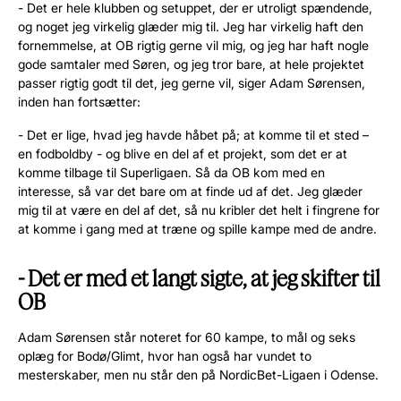
- Det er hele klubben og setuppet, der er utroligt spændende,
og noget jeg virkelig glæder mig til. Jeg har virkelig haft den
fornemmelse, at OB rigtig gerne vil mig, og jeg har haft nogle
gode samtaler med Søren, og jeg tror bare, at hele projektet
passer rigtig godt til det, jeg gerne vil, siger Adam Sørensen,
inden han fortsætter:
- Det er lige, hvad jeg havde håbet på; at komme til et sted –
en fodboldby - og blive en del af et projekt, som det er at
komme tilbage til Superligaen. Så da OB kom med en
interesse, så var det bare om at finde ud af det. Jeg glæder
mig til at være en del af det, så nu kribler det helt i fingrene for
at komme i gang med at træne og spille kampe med de andre.
- Det er med et langt sigte, at jeg skifter til
OB
Adam Sørensen står noteret for 60 kampe, to mål og seks
oplæg for Bodø/Glimt, hvor han også har vundet to
mesterskaber, men nu står den på NordicBet-Ligaen i Odense.