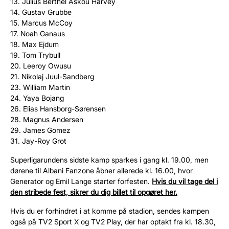
13. Julius Berthel Askou Harvey
14. Gustav Grubbe
15. Marcus McCoy
17. Noah Ganaus
18. Max Ejdum
19. Tom Trybull
20. Leeroy Owusu
21. Nikolaj Juul-Sandberg
23. William Martin
24.
Yaya Bojang
26. Elias Hansborg-Sørensen
28. Magnus Andersen
29. James Gomez
31. Jay-Roy Grot
Superligarundens sidste kamp sparkes i gang kl. 19.00, men
dørene til Albani Fanzone åbner allerede kl. 16.00, hvor
Generator og Emil Lange starter forfesten.
Hvis du vil tage del i
den stribede fest, sikrer du dig billet til opgøret her.
Hvis du er forhindret i at komme på stadion, sendes kampen
også på TV2 Sport X og TV2 Play, der har optakt fra kl. 18.30,