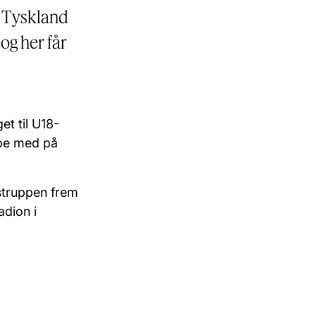
i Tyskland
 og her får
t til U18-
ibe med på
.
struppen frem
adion i