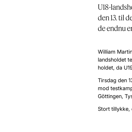
U18-landsho
den 13. til 
de endnu en
William Marti
landsholdet t
holdet, da U1
Tirsdag den 1
mod testkampe
Göttingen, Ty
Stort tillykke