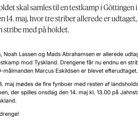
ldet skal samles til en testkamp i Göttingen 
den 14. maj, hvor tre striber allerede er udtaget,
 stribe med på holdet.
n, Noah Lassen og Mads Abrahamsen er allerede udtage
estkamp mod Tyskland. Drengene får nu endnu en str
9-målmanden Marcus Eskildsen er blevet efterudtaget
3. maj mødes de fire fynboer med resten af landshold
n, der spilles onsdag den 14. maj kl. 13.00 på Jahnst
skland.
, drenge!