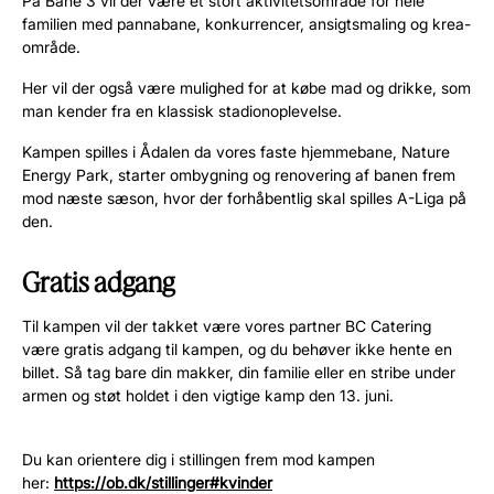
På Bane 3 vil der være et stort aktivitetsområde for hele
familien med pannabane, konkurrencer, ansigtsmaling og krea-
område.
Her vil der også være mulighed for at købe mad og drikke, som
man kender fra en klassisk stadionoplevelse.
Kampen spilles i Ådalen da vores faste hjemmebane, Nature
Energy Park, starter ombygning og renovering af banen frem
mod næste sæson, hvor der forhåbentlig skal spilles A-Liga på
den.
Gratis adgang
Til kampen vil der takket være vores partner BC Catering
være gratis adgang til kampen, og du behøver ikke hente en
billet. Så tag bare din makker, din familie eller en stribe under
armen og støt holdet i den vigtige kamp den 13. juni.
Du kan orientere dig i stillingen frem mod kampen
her:
https://ob.dk/stillinger#kvinder