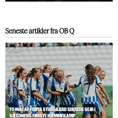
Seneste artikler fra OB Q
Kvinder
TO MÅL AF FRØYA STUBGAARD SIKREDE SEJR I
SÆSONENS FØRSTE HJEMMEKAMP