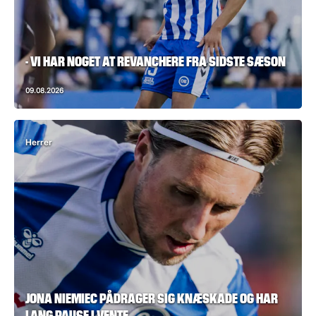
- VI HAR NOGET AT REVANCHERE FRA SIDSTE SÆSON
09.08.2026
Herrer
JONA NIEMIEC PÅDRAGER SIG KNÆSKADE OG HAR
LANG PAUSE I VENTE