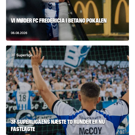
VI MØDER FC FREDERICIA I BETANO POKALEN
06.08.2026
3F Superliga
3F SUPERLIGAENS NÆSTE TO RUNDER ER NU
FASTLAGTE