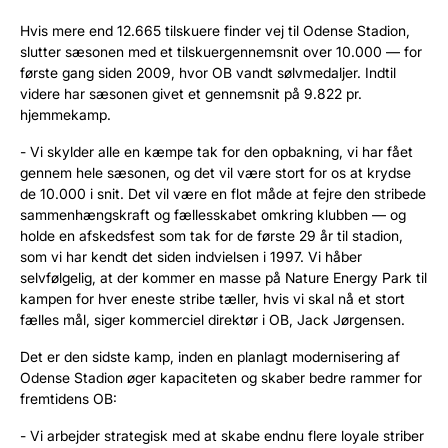
Hvis mere end 12.665 tilskuere finder vej til Odense Stadion,
slutter sæsonen med et tilskuergennemsnit over 10.000 — for
første gang siden 2009, hvor OB vandt sølvmedaljer. Indtil
videre har sæsonen givet et gennemsnit på 9.822 pr.
hjemmekamp.
- Vi skylder alle en kæmpe tak for den opbakning, vi har fået
gennem hele sæsonen, og det vil være stort for os at krydse
de 10.000 i snit. Det vil være en flot måde at fejre den stribede
sammenhængskraft og fællesskabet omkring klubben — og
holde en afskedsfest som tak for de første 29 år til stadion,
som vi har kendt det siden indvielsen i 1997. Vi håber
selvfølgelig, at der kommer en masse på Nature Energy Park til
kampen for hver eneste stribe tæller, hvis vi skal nå et stort
fælles mål, siger kommerciel direktør i OB, Jack Jørgensen.
Det er den sidste kamp, inden en planlagt modernisering af
Odense Stadion øger kapaciteten og skaber bedre rammer for
fremtidens OB:
- Vi arbejder strategisk med at skabe endnu flere loyale striber