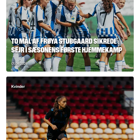
TO MÅL AF FRØYA STUBGAARD SIKREDE
SEJR I SÆSONENS FØRSTE HJEMMEKAMP
01.08.2026
Kvinder