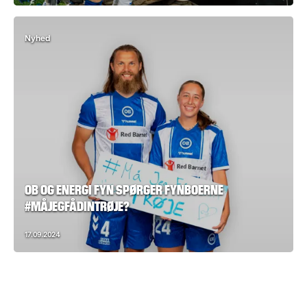
Nyhed
OB OG ENERGI FYN SPØRGER FYNBOERNE
#MÅJEGFÅDINTRØJE?
17.09.2024