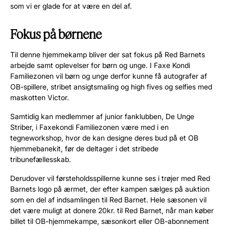
som vi er glade for at være en del af.
Fokus på børnene
Til denne hjemmekamp bliver der sat fokus på Red Barnets
arbejde samt oplevelser for børn og unge. I Faxe Kondi
Familiezonen vil børn og unge derfor kunne få autografer af
OB-spillere, stribet ansigtsmaling og high fives og selfies med
maskotten Victor.
Samtidig kan medlemmer af junior fanklubben, De Unge
Striber, i Faxekondi Familiezonen være med i en
tegneworkshop, hvor de kan designe deres bud på et OB
hjemmebanekit, før de deltager i det stribede
tribunefællesskab.
Derudover vil førsteholdsspillerne kunne ses i trøjer med Red
Barnets logo på ærmet, der efter kampen sælges på auktion
som en del af indsamlingen til Red Barnet. Hele sæsonen vil
det være muligt at donere 20kr. til Red Barnet, når man køber
billet til OB-hjemmekampe, sæsonkort eller OB-abonnement