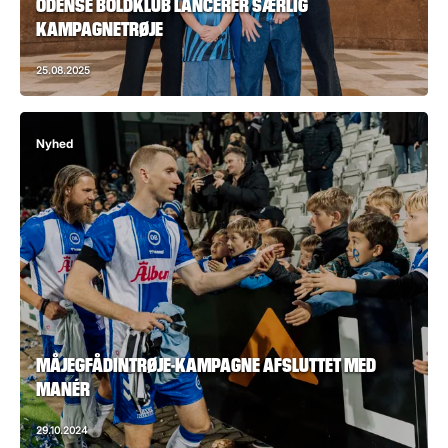
ODENSE BOLDKLUB LANCERER SÆRLIG
KAMPAGNETRØJE
25.08.2025
Nyhed
MÅJEGFÅDINTRØJE-KAMPAGNE AFSLUTTET MED
MANÉR
29.10.2024