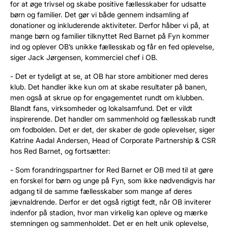
for at øge trivsel og skabe positive fællesskaber for udsatte
børn og familier. Det gør vi både gennem indsamling af
donationer og inkluderende aktiviteter. Derfor håber vi på, at
mange børn og familier tilknyttet Red Barnet på Fyn kommer
ind og oplever OB’s unikke fællesskab og får en fed oplevelse,
siger Jack Jørgensen, kommerciel chef i OB.
- Det er tydeligt at se, at OB har store ambitioner med deres
klub. Det handler ikke kun om at skabe resultater på banen,
men også at skrue op for engagementet rundt om klubben.
Blandt fans, virksomheder og lokalsamfund. Det er vildt
inspirerende. Det handler om sammenhold og fællesskab rundt
om fodbolden. Det er det, der skaber de gode oplevelser, siger
Katrine Aadal Andersen, Head of Corporate Partnership & CSR
hos Red Barnet, og fortsætter:
- Som forandringspartner for Red Barnet er OB med til at gøre
en forskel for børn og unge på Fyn, som ikke nødvendigvis har
adgang til de samme fællesskaber som mange af deres
jævnaldrende. Derfor er det også rigtigt fedt, når OB inviterer
indenfor på stadion, hvor man virkelig kan opleve og mærke
stemningen og sammenholdet. Det er en helt unik oplevelse,