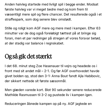
Anden halvleg startede med livligt spil i begge ender. Modsat
første halvleg var vi meget bedre med og kom frem til
væsentligt mere spil og flere chancer. Det resulterede også i et
straffespark, som dog senere blev omstødt.
Stille og roligt kom AGF mere og mere med i kampen. Efter 63
minutter var de dog også foreløbigt tættest på at bringe sig
foran, men et par redninger på stregen af vores forsvar betød,
at der stadig var balance i regnskabet.
Og så gik det stærkt
I det 68. minut steg Zoe Hasenauer til vejrs og headede os i
front med sit andet mål – 2-1. Og før AGF overhovedet havde
givet bolden op, stod den 3-1: Anna Bout fandt Ajla Habibovic,
der sikkert nettede sit første sæsonmål.
Men glæden varede kort. Blot 90 sekunder senere reducerede
Mathilde Rasmussen til 3-2 og pustede liv i kampen igen.
Reduceringen åbnede kampen op på ny. AGF jagtede en