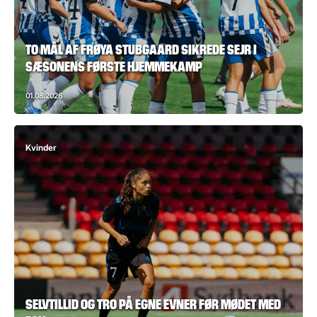
TO MÅL AF FRØYA STUBGAARD SIKREDE SEJR I
SÆSONENS FØRSTE HJEMMEKAMP
01.08.2026
Kvinder
SELVTILLID OG TRO PÅ EGNE EVNER FØR MØDET MED