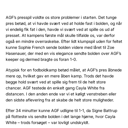
AGF’s presspil voldte os store problemer i starten. Det tunge
pres betød, at vi havde svært ved at holde fast i bolden, og når
vi endelig fik fat i den, havde vi svært ved at spille os ud af
presset. At kampens første mål skulle tilfalde os, var derfor
også en mindre overraskelse. Efter lidt klumpspil uden for feltet
kunne Sophie French sende bolden videre med låret til Zoe
Hasenauer, der med en vis elegance sendte bolden over AGF’s
keeper og dermed bragte os foran 1-0.
Atypisk for en fodboldkamp betød målet, at AGF’s pres åbnede
mere op, hvilket gav en mere åben kamp. Trods det havde
begge hold svært ved at spille sig frem til de helt store
chancer. AGF testede én enkelt gang Cayla White fra
distancen. I den anden ende var vi et køligt venstreben eller
den sidste aflevering fra at skabe de helt store muligheder.
Efter 34 minutter kunne AGF udligne til 1-1, da Signe Battrup
på flotteste vis sendte bolden i det lange hjørne, hvor Cayla
White – trods forsøget – var lovligt undskyldt.