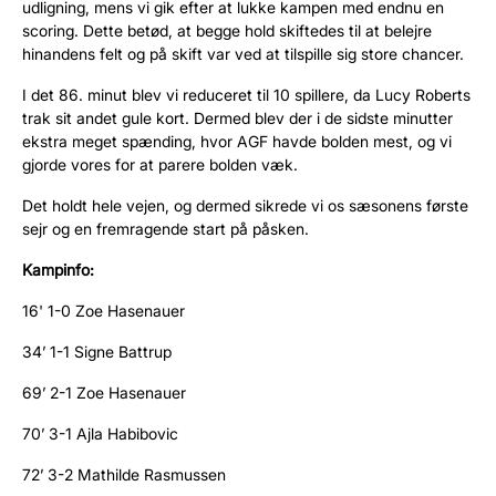
udligning, mens vi gik efter at lukke kampen med endnu en
scoring. Dette betød, at begge hold skiftedes til at belejre
hinandens felt og på skift var ved at tilspille sig store chancer.
I det 86. minut blev vi reduceret til 10 spillere, da Lucy Roberts
trak sit andet gule kort. Dermed blev der i de sidste minutter
ekstra meget spænding, hvor AGF havde bolden mest, og vi
gjorde vores for at parere bolden væk.
Det holdt hele vejen, og dermed sikrede vi os sæsonens første
sejr og en fremragende start på påsken.
Kampinfo:
16' 1-0 Zoe Hasenauer
34’ 1-1 Signe Battrup
69’ 2-1 Zoe Hasenauer
70’ 3-1 Ajla Habibovic
72’ 3-2 Mathilde Rasmussen