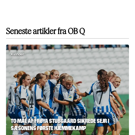
Seneste artikler fra OB Q
Kvinder
TO MÅL AF FRØYA STUBGAARD SIKREDE SEJR I
SÆSONENS FØRSTE HJEMMEKAMP