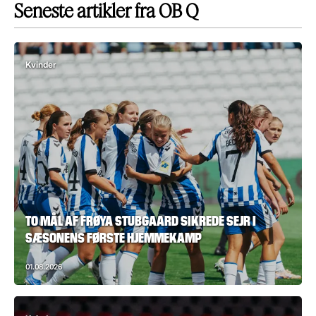
Seneste artikler fra OB Q
Kvinder
TO MÅL AF FRØYA STUBGAARD SIKREDE SEJR I
SÆSONENS FØRSTE HJEMMEKAMP
01.08.2026