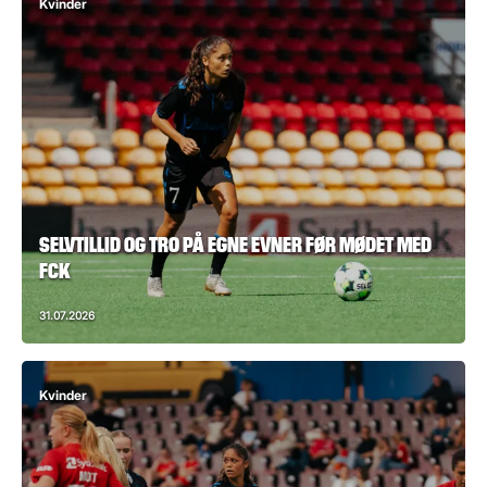
Kvinder
SELVTILLID OG TRO PÅ EGNE EVNER FØR MØDET MED
FCK
31.07.2026
Kvinder