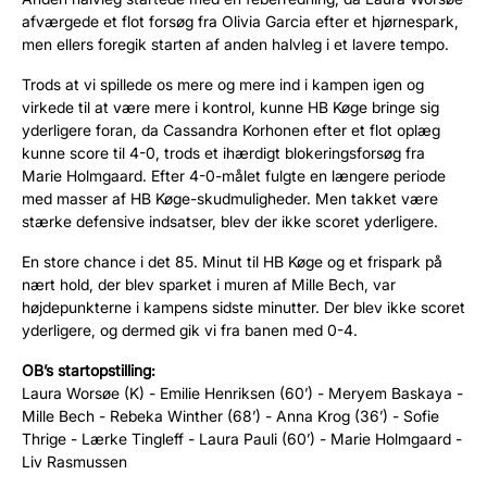
afværgede et flot forsøg fra Olivia Garcia efter et hjørnespark,
men ellers foregik starten af anden halvleg i et lavere tempo.
Trods at vi spillede os mere og mere ind i kampen igen og
virkede til at være mere i kontrol, kunne HB Køge bringe sig
yderligere foran, da Cassandra Korhonen efter et flot oplæg
kunne score til 4-0, trods et ihærdigt blokeringsforsøg fra
Marie Holmgaard. Efter 4-0-målet fulgte en længere periode
med masser af HB Køge-skudmuligheder. Men takket være
stærke defensive indsatser, blev der ikke scoret yderligere.
En store chance i det 85. Minut til HB Køge og et frispark på
nært hold, der blev sparket i muren af Mille Bech, var
højdepunkterne i kampens sidste minutter. Der blev ikke scoret
yderligere, og dermed gik vi fra banen med 0-4.
OB’s startopstilling:
Laura Worsøe (K) - Emilie Henriksen (60’) - Meryem Baskaya -
Mille Bech - Rebeka Winther (68’) - Anna Krog (36’) - Sofie
Thrige - Lærke Tingleff - Laura Pauli (60’) - Marie Holmgaard -
Liv Rasmussen