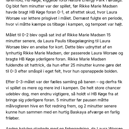
Og blot fem minutter var der spillet, før Rikke Marie Madsen
havde bragt HB Køge foran 0-1, et afrettet skud, hvor Laura
Worsøe var lettere prisgivet i målet. Dernæst fulgte en periode,
hvor vi måtte kæmpe os tilbage i kampen, og tempoet var højt.
Målet til 0-2 blev også sat ind af Rikke Marie Madsen 15
minutter senere, da Laura Paulis tilbagelægning til Laura
Worsøe blev en anelse for kort. Dette blev udnyttet af en
lynhurtig Rikke Marie Madsen, der passerede Laura Worsøe og
bragte HB Køge yderligere foran.
Rikke Marie Madsen
fuldendte sit hattrick, da hun efter 25 minutter kunne gøre det
til 0-3 efter småspil i eget felt, hvor hun opsnappede bolden.
Efter 0-3-målet var der fælles samling på banen – og derfra fik
vi spillet os mere og mere ind i kampen. De helt store chancer
udeblev dog, men endnu vigtigere, så holdt vi HB Køge fra at
bringe sig yderligere foran. 5 minutter før pausen måtte
målvogteren hive en flot redning frem, og 2 minutter senere
kunne hun sammen med en hurtig Baskaya afværge en farlig
friløber.
Anden halvleg startede med en feberredning, da Laura Worsøe