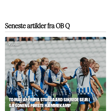
Seneste artikler fra OB Q
Kvinder
TO MÅL AF FRØYA STUBGAARD SIKREDE SEJR I
SÆSONENS FØRSTE HJEMMEKAMP