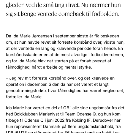
glæden ved de små ting i livet. Nu nærmer hun
sig sit længe ventede comeback til fodbolden.
Da Ida Marie Jørgensen i september sidste år fik beskeden
om, at hun havde revet sit forreste korsbånd over, vidste hun,
at der ventede en lang og krævende periode foran hende. En
korsbåndsskade er en af de mest alvorlige i fodboldverdenen,
og for Ida Marie blev det starten på et forløb præget af
tålmodighed, hårdt arbejde og mental styrke.
– Jeg rev mit forreste korsbånd over, og det krævede en
operation i december. Siden da har det været et langt
genoptræningsforløb, hvor tålmodighed har været nøgleordet,
fortæller Ida Marie.
Ida Marie har været en del af OB i alle sine ungdomsår fra det
hed Boldklubben Marienlyst til Team Odense Q, og hun kom
tilbage til Odense Q i juni 2022 fra Kolding IF. Derudover har
hun repræsenteret Danmark på flere ungdomslandshold, fra
U16 til U23 og står noteret for 36 kampe i rødt og hvidt i en