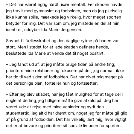
– Det har været rigtig hårdt, især mentalt. Før skaden havde
jeg travlt med gymnasiet og fodbolden, men da jeg pludselig
ikke kunne spille, mærkede jeg virkelig, hvor meget sporten
betyder for mig. Det var som om, jeg mistede en del af min
identitet, uddyber Ida Marie Jørgensen.
Savnet til fællesskabet og den daglige rytme på banen var
stort. Men i stedet for at lade skaden definere hende,
besluttede Ida Marie at vende det til noget positivt.
– Jeg fandt ud af, at jeg måtte bruge tiden på andre ting,
prioritere mine relationer og fokusere på det, jeg normalt ikke
har tid til ved siden af fodbolden. Det har givet mig meget på
det personlige plan, fortæller hun og fortsætter:
– Efter jeg blev skadet, har jeg fået mulighed for at tage del i
nogle af de ting, jeg tidligere måtte give afkald på. Jeg har
været ude at rejse med mine veninder og nydt den
studentertid, jeg altid har drømt om, noget jeg før måtte gå glip
af på grund af fodbolden. Det har virkelig lært mig, hvor vigtigt
det er at bevare og prioritere sit sociale liv uden for sporten.