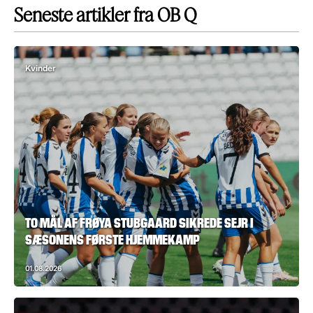
Seneste artikler fra OB Q
Kvinder
TO MÅL AF FRØYA STUBGAARD SIKREDE SEJR I
SÆSONENS FØRSTE HJEMMEKAMP
01.08.2026